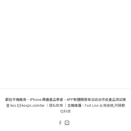
歡迎手機廠商、iPhone 周邊產品業者、APP軟體開發商洽談合作或產品測試事
宜 koc
kocpc.com.tw ｜
隱私政策
｜主機維護：
Fast Line 台灣速連
,
阿腸數
位科技