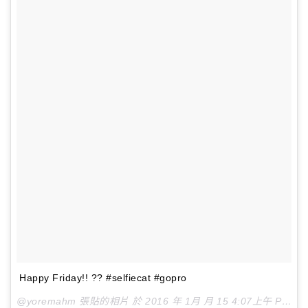
Happy Friday!! ?? #selfiecat #gopro
@yoremahm 張貼的相片 於
2016 年 1月 月 15 4:07上午 PST
張