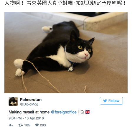
人物啊！ 看來英國人真心對喵˙帕默思頓寄予厚望呢！