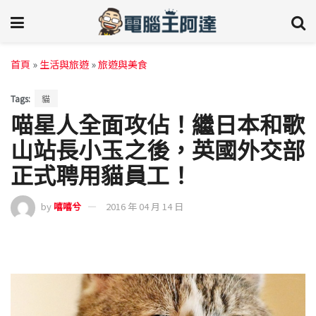
首頁
»
生活與旅遊
»
旅遊與美食
Tags:
貓
喵星人全面攻佔！繼日本和歌
山站長小玉之後，英國外交部
正式聘用貓員工！
by
嘻嘻兮
2016 年 04 月 14 日