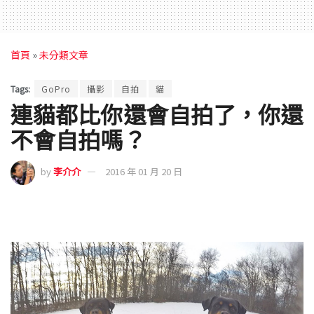
首頁
»
未分類文章
Tags:
GoPro
攝影
自拍
貓
連貓都比你還會自拍了，你還
不會自拍嗎？
by
李介介
2016 年 01 月 20 日