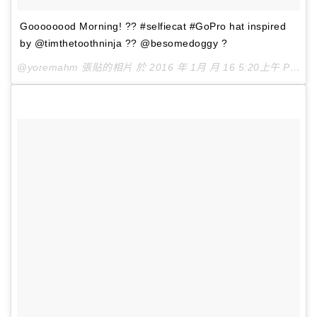
Goooooood Morning! ?? #selfiecat #GoPro hat inspired
by @timthetoothninja ?? @besomedoggy ?
@yoremahm 張貼的相片 於
2016 年 1月 月 16 5:20上午 PST
張