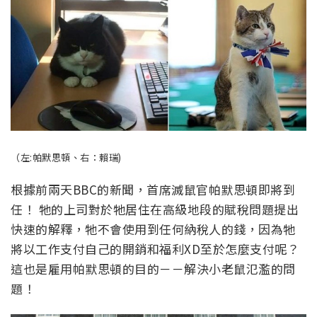
（左:帕默思頓、右：賴瑞)
根據前兩天BBC的新聞，首席滅鼠官帕默思頓即將到
任！ 牠的上司對於牠居住在高級地段的賦稅問題提出
快速的解釋，牠不會使用到任何納稅人的錢，因為牠
將以工作支付自己的開銷和福利XD至於怎麼支付呢？
這也是雇用帕默思頓的目的－－解決小老鼠氾濫的問
題！