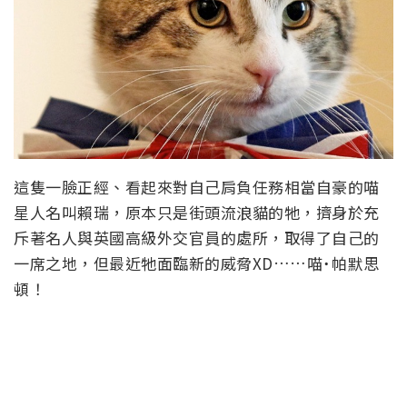
這隻一臉正經、看起來對自己肩負任務相當自豪的喵
星人名叫賴瑞，原本只是街頭流浪貓的牠，擠身於充
斥著名人與英國高級外交官員的處所，取得了自己的
一席之地，但最近牠面臨新的威脅XD……喵˙帕默思
頓！