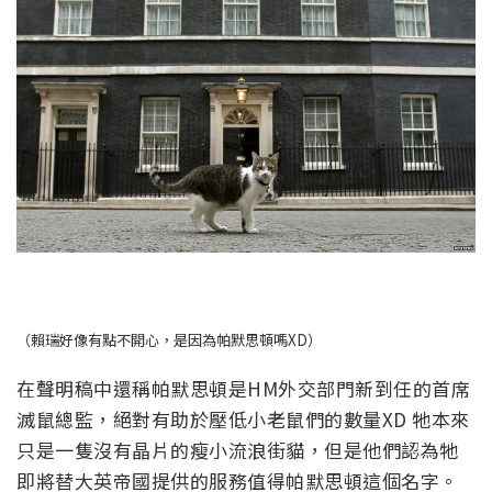
（賴瑞好像有點不開心，是因為帕默思頓嗎XD）
在聲明稿中還稱帕默思頓是HM外交部門新到任的首席
滅鼠總監，絕對有助於壓低小老鼠們的數量XD 牠本來
只是一隻沒有晶片的瘦小流浪街貓，但是他們認為牠
即將替大英帝國提供的服務值得帕默思頓這個名字。