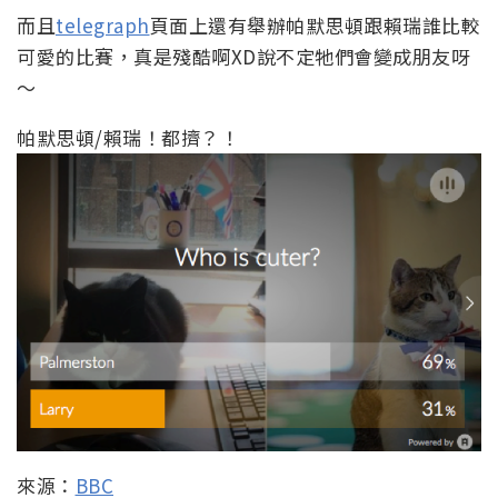
而且
telegraph
頁面上還有舉辦帕默思頓跟賴瑞誰比較
可愛的比賽，真是殘酷啊XD說不定牠們會變成朋友呀
～
帕默思頓/賴瑞！都擠？！
來源：
BBC