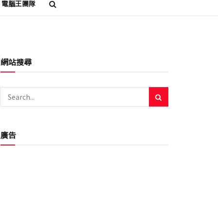
電腦王團隊
網站搜尋
廣告