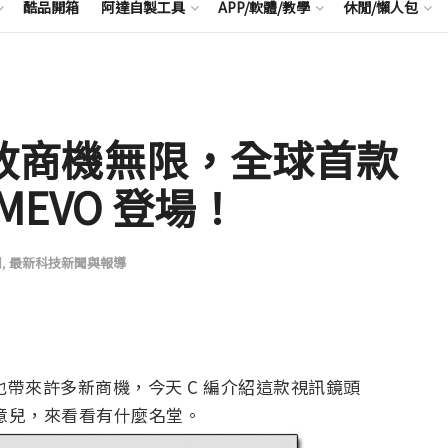
酷品開箱
阿達自製工具
APP/軟體/教學
休閒/懶人包
播開放商機無限，全球首款
MEVO 登場！
聞
,
最新科技新聞與報導
乎也帶來許多新商機，今天 C 編介紹這款視訊鏡頭
新玩意兒，來看看有什麼名堂。