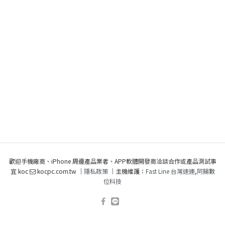
歡迎手機廠商、iPhone 周邊產品業者、APP軟體開發商洽談合作或產品測試事
宜 koc
kocpc.com.tw ｜
隱私政策
｜主機維護：
Fast Line 台灣速連
,
阿腸數
位科技