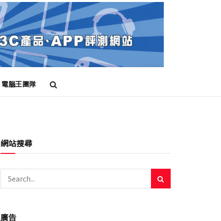
電腦王團隊
網站搜尋
廣告