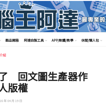
酷品開箱
阿達自製工具
APP/軟體/教學
休閒/懶人包
享介紹
了 回文圖生產器作
人版權
016 年 04 月 19 日