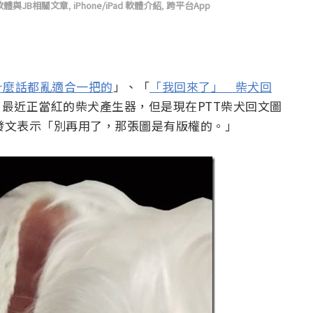
S軟體與JB相關文章
,
iPhone/iPad 軟體介紹
,
跨平台App
什麼話都亂適合一把的
」、「
「我回來了」 柴犬回
最近正當紅的柴犬產生器，但是現在PTT柴犬回文圖
八卦版發文表示「別再用了，那張圖是有版權的。」