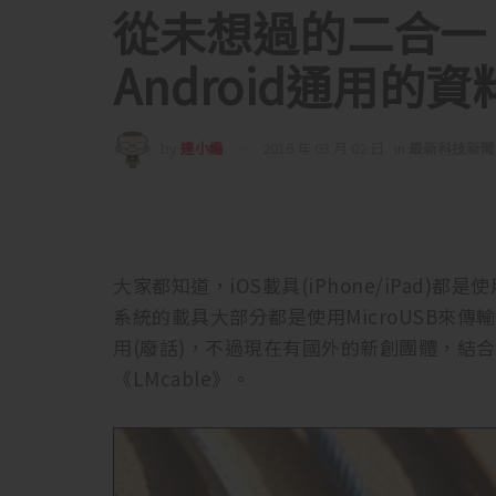
從未想過的二合一 《
Android通用的
by
達小編
2016 年 03 月 02 日
in
最新科技新聞
大家都知道，iOS載具(iPhone/iPad)都是
系統的載具大部分都是使用MicroUSB來
用(廢話)，不過現在有國外的新創團體，結
《LMcable》。