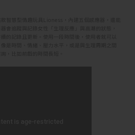
這款智慧型情趣玩具Lioness，內建五個感應器，還能
應器會追蹤與記錄女性「生理反應」與高潮的狀態，
持續的記錄且更新。使用一段時間後，使用者就可以
，像是時間、情緒、壓力水平，或是與生理周期之間
諮詢，比如前戲的時間長短。