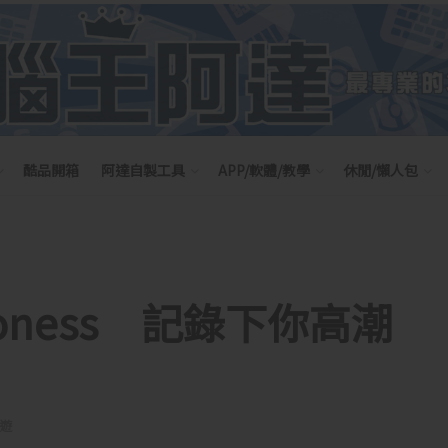
酷品開箱
阿達自製工具
APP/軟體/教學
休閒/懶人包
oness 記錄下你高潮
遊