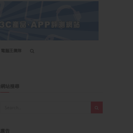
電腦王團隊
網站搜尋
廣告