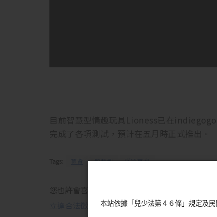
目前智慧型情趣玩具Lioness已在indie
完成了各項測試，預計在五月時正式推出。
Tags:
募資
智慧型
群眾募資
您也許會喜歡：
本站依據「兒少法第４６條」規定及民
立達合法徵信社-讓您安心的選擇