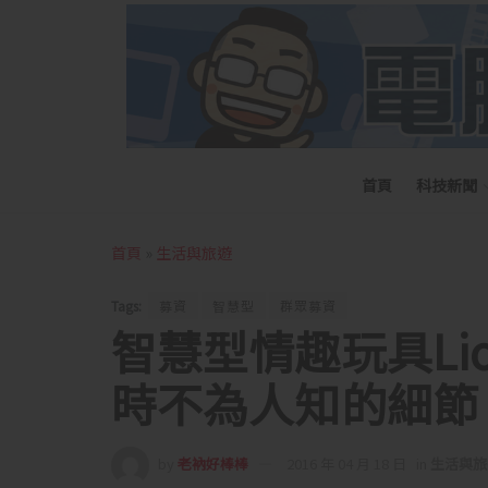
首頁
科技新聞
首頁
»
生活與旅遊
Tags:
募資
智慧型
群眾募資
智慧型情趣玩具Li
時不為人知的細節
by
老衲好棒棒
2016 年 04 月 18 日
in
生活與旅