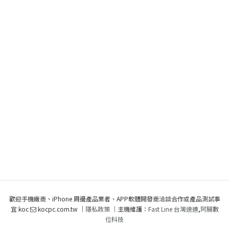
歡迎手機廠商、iPhone 周邊產品業者、APP軟體開發商洽談合作或產品測試事
宜 koc
kocpc.com.tw ｜
隱私政策
｜主機維護：
Fast Line 台灣速連
,
阿腸數
位科技