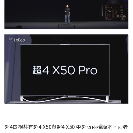
超4電視共有超4 X50與超4 X50 中超版兩種版本，兩者