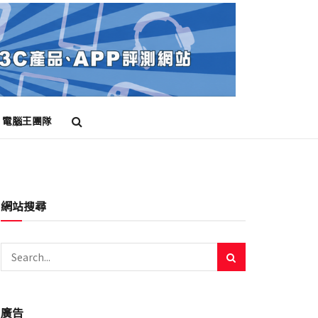
電腦王團隊
網站搜尋
廣告