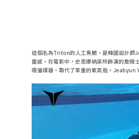
這個名為Triton的人工魚鰓，是韓國設計師Je
靈感，在電影中，史恩康納萊所飾演的詹姆
吸循環器，取代了笨重的氧氣瓶。Jeabyun 