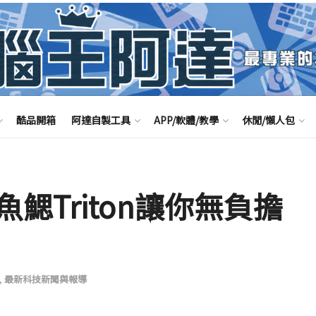
酷品開箱
阿達自製工具
APP/軟體/教學
休閒/懶人包
鰓Triton讓你無負擔
,
最新科技新聞與報導