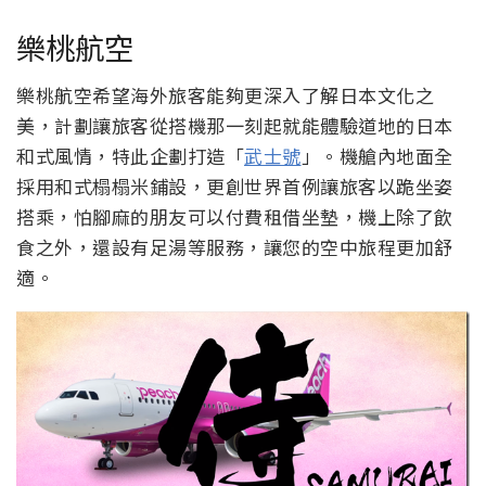
樂桃航空
樂桃航空希望海外旅客能夠更深入了解日本文化之
美，計劃讓旅客從搭機那一刻起就能體­驗道地的日本
和式風情，特此企劃打造「
武士號
」。機艙內地面全
採用和式榻榻­米鋪設，更創世界首例讓旅客以跪坐姿
搭乘，怕腳麻的朋友可以付費租借坐墊，機上除了飲
食之外，還設有足湯等服務，讓您的空中旅程更加舒
適­。