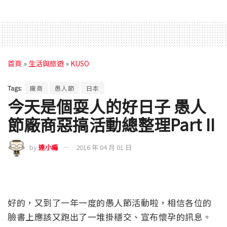
首頁
»
生活與旅遊
»
KUSO
Tags:
廠商
愚人節
日本
今天是個耍人的好日子 愚人
節廠商惡搞活動總整理Part II
by
達小編
2016 年 04 月 01 日
好的，又到了一年一度的愚人節活動啦，相信各位的
臉書上應該又跑出了一堆掛穩交、宣布懷孕的訊息。