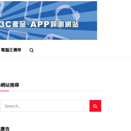
電腦王團隊
網站搜尋
廣告