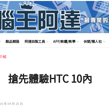
酷品開箱
阿達自製工具
APP/軟體/教學
休閒/懶人包
享介紹
搶先體驗HTC 10內
016 年 04 月 25 日