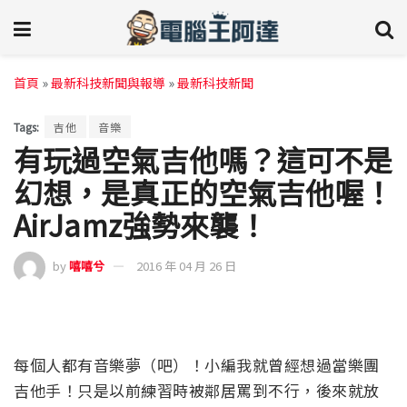
首頁
»
最新科技新聞與報導
»
最新科技新聞
Tags:
吉他
音樂
有玩過空氣吉他嗎？這可不是
幻想，是真正的空氣吉他喔！
AirJamz強勢來襲！
by
嘻嘻兮
2016 年 04 月 26 日
每個人都有音樂夢（吧）！小編我就曾經想過當樂團
吉他手！只是以前練習時被鄰居罵到不行，後來就放