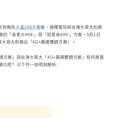
吃到飽及
大富288方案
後，遠傳電信與台灣大哥大也將
的「省更大499 」與「就是省499 」方案
。5月1日
灣大哥大則推出「4G+飆速雙網方案」。
極速方案」與
台灣大哥大
「4G+飆速雙網方案」有何差異
變化呢? 以下作一說明與解析: