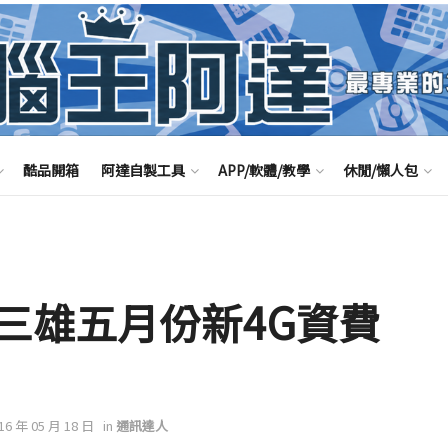
酷品開箱
阿達自製工具
APP/軟體/教學
休閒/懶人包
三雄五月份新4G資費
016 年 05 月 18 日
in
通訊達人