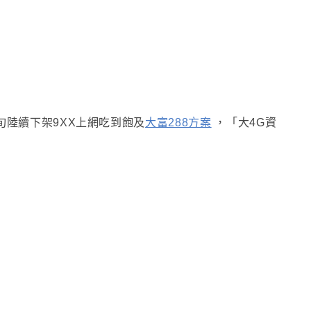
旬陸續下架9XX上網吃到飽及
大富288方案
，
「大4G資