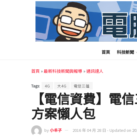
首頁
科技新聞
首頁
»
最新科技新聞與報導
»
通訊達人
Tags:
4G
大4G
電信三雄
【電信資費】電信
方案懶人包
by
小丰子
2016 年 04 月 28 日 - Updated on 2