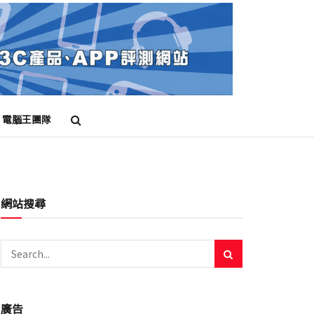
電腦王團隊
網站搜尋
廣告