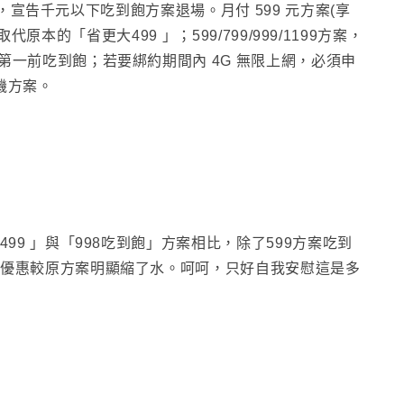
案」，宣告千元以下吃到飽方案退場
。
月付 599 元方案(享
網)取代原本的
「省更大499 」
；599/799/999/1199方案
，
享第一前吃到飽
；
若要綁約期間內 4G 無限上網，必須申
購機方案。
499 」與「998吃到飽」方案相比
，除了599方案吃到
優惠較原方案明顯縮了水
。呵呵
，只好自我安慰這是多