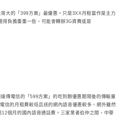
大哥大的
「399方案」最優惠
。只是3XX月租當作是主力
覺得負擔重重一些
，可能會轉辦3G資費或是
與遠傳電信的
「599方案」的吃到飽優惠期限後的傳輸量
電信的月租費較低且送的網內語音優惠較多
，網外雖然
12個月的國內語音通話費
。三家業者伯仲之間
，中華