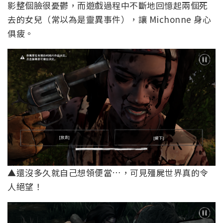
影整個臉很憂鬱，而遊戲過程中不斷地回憶起兩個死
去的女兒（常以為是靈異事件），讓 Michonne 身心
俱疲。
▲還沒多久就自己想領便當…，可見殭屍世界真的令
人絕望！