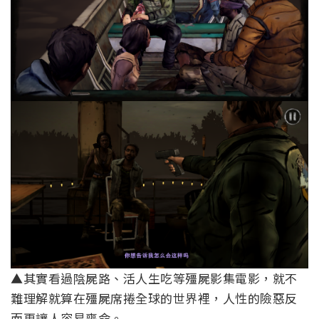
▲其實看過陰屍路、活人生吃等殭屍影集電影，就不
難理解就算在殭屍席捲全球的世界裡，人性的險惡反
而更讓人容易喪命。