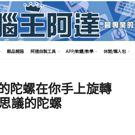
酷品開箱
阿達自製工具
APP/軟體/教學
休閒/懶人包
的陀螺在你手上旋轉
可思議的陀螺