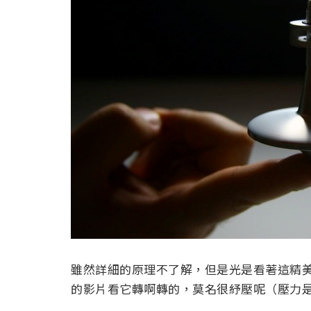
雖然詳細的原理不了解，但是光是看著這精
的影片看它轉啊轉的，莫名很紓壓呢（壓力