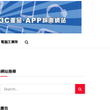
電腦王團隊
網站搜尋
廣告