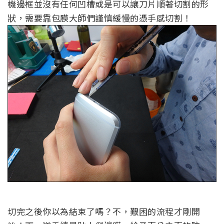
機邊框並沒有任何凹槽或是可以讓刀片順著切割的形
狀，需要靠包膜大師們謹慎緩慢的憑手感切割！
切完之後你以為結束了嗎？不，艱困的流程才剛開