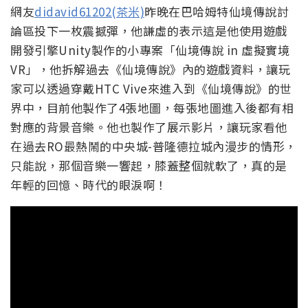
網友
didavid61202(茶米)
昨晚在巴哈姆特仙境傳說討
論區投下一枚震撼彈，他謙虛的表示這是他使用遊戲
開發引擎Unity製作的小專案「仙境傳說 in 虛擬實境
VR」，他拆解過去《仙境傳說》內的遊戲資料，讓玩
家可以透過穿戴HTC Vive來進入到《仙境傳說》的世
界中，目前他製作了4張地圖，每張地圖進入後都有相
對應的背景音樂。他也製作了展示影片，讓玩家看他
在過去RO最熱鬧的中央城-普隆德拉城內漫步的情形，
只能說，那個音樂一響起，膝蓋整個就軟了，真的是
年輕的回憶、時代的眼淚啊！