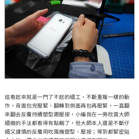
這看起來就是一門了不起的細工，不斷重複一樣的動
作，背面包完壓緊、翻轉到側面再包再壓緊，一直翻
來翻去反覆持續塑型跟壓按，小編我在一旁欣賞大師
細緻的手法都看得有點睏了，但大師本人還是不斷仔
細又謹慎的反覆用吹風機塑型、壓按；等到都緊密貼