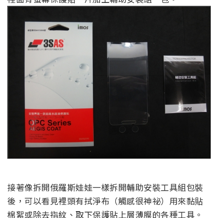
接著像拆開俄羅斯娃娃一樣拆開輔助安裝工具組包裝
後，可以看見裡頭有拭淨布（觸感很神祕）用來黏貼
棉絮或除去指紋、取下保護貼上層薄膜的各種工具。