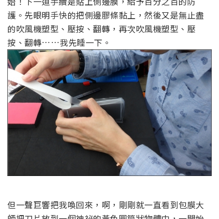
始！下一道手續是貼上側邊膜，給予百分之百的防
護。先眼明手快的把側邊膠條黏上，然後又是無止盡
的吹風機塑型、壓按、翻轉，再次吹風機塑型、壓
按、翻轉……我先睡一下。
但一聲巨響把我喚回來，啊，剛剛就一直看到包膜大
師把刀片放到一個神祕的黃色圓筒狀物體中，一開始