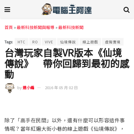
首頁
»
最新科技新聞與報導
»
最新科技新聞
Tags:
HTC
RO
VIVE
仙境傳說
線上遊戲
虛擬實境
台灣玩家自製VR版本《仙境
傳說》 帶你回歸到最初的感
動
by
達小編
2016 年 05 月 02 日
除了「高手在民間」以外，還有什麼可以形容這件事
情呢？當年紅遍大街小巷的線上遊戲《仙境傳說》，