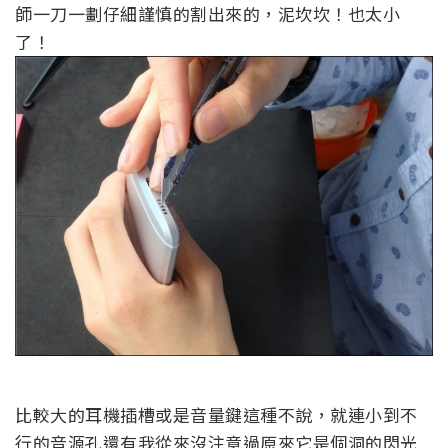
師一刀一劃仔細謹慎的割出來的，泥坎坎！也太小
了！
比較大的耳機插槽或是音量鍵這種不說，就連小到不
行的音源孔還有我從來沒注意過原來它是個洞的閃光