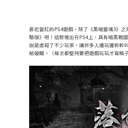
最近當紅的PS4遊戲，除了《黑暗靈魂3》之外
驗版》吧！這款推出在PS4上、具有暗黑戰
說是虐殺了不少玩家，讓許多人邊玩邊幹幹
給破關。（每次都堅持要把遊戲玩玩才寫稿