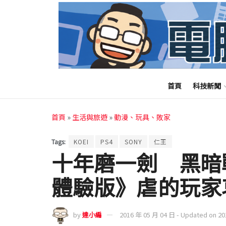
首頁
科技新聞
首頁
»
生活與旅遊
»
動漫、玩具、敗家
Tags:
KOEI
PS4
SONY
仁王
十年磨一劍 黑暗
體驗版》虐的玩家
by
達小編
2016 年 05 月 04 日 - Updated on 2