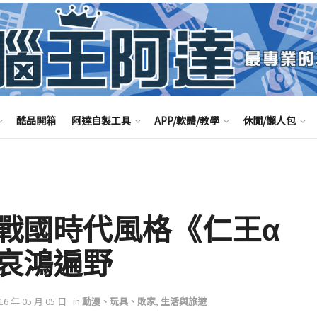
酷品開箱
阿達自製工具
APP/軟體/教學
休閒/懶人包
戰國時代風格《仁王α
哀鴻遍野
016 年 05 月 05 日
in
動漫、玩具、敗家
,
生活與旅遊