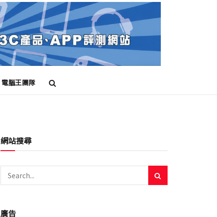
電腦王團隊
網站搜尋
廣告