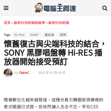
首頁
»
最新科技新聞與報導
»
最新科技新聞
Tags:
Hi-Res
SONY
播放器
黑膠
懷舊復古與尖端科技的結合，
SONY 黑膠唱盤轉 Hi-RES 播
放器開始接受預訂
by
ClaireC
2016 年 05 月 04 日
隨著數位化越來越發達，這種光看它轉圈就很療癒的
老式唱盤已式微，但依然讓人念念不忘，早在CES