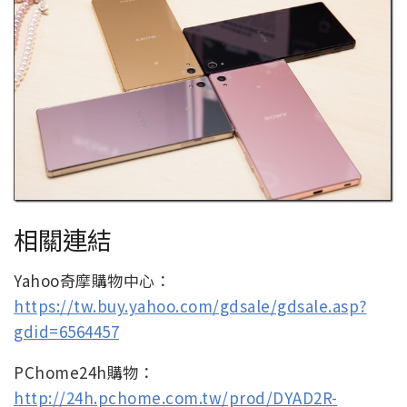
相關連結
Yahoo奇摩購物中心：
https://tw.buy.yahoo.com/gdsale/gdsale.asp?
gdid=6564457
PChome24h購物：
http://24h.pchome.com.tw/prod/DYAD2R-