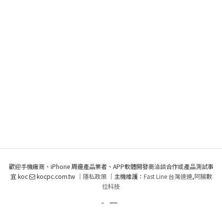
歡迎手機廠商、iPhone 周邊產品業者、APP軟體開發商洽談合作或產品測試事
宜 koc
kocpc.com.tw ｜
隱私政策
｜主機維護：
Fast Line 台灣速連
,
阿腸數
位科技