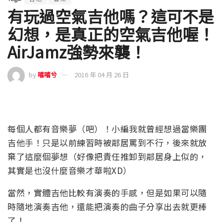
有玩過空氣吉他嗎？這可不是
幻想，是真正的空氣吉他喔！
AirJamz強勢來襲！
by
嘻嘻兮
2016 年 04 月 26 日
每個人都有音樂夢（吧）！小編我就曾經想過當樂團
吉他手！只是以前練習時被鄰居罵到不行，後來就放
棄了這麼個夢想（好像把責任推卸到鄰居身上似的，
其實是也沒什麼音樂才華啦XD）
當然，實體吉他比較有演奏的手感，但是如果可以隨
時隨地演奏吉他，還能把演奏的曲子分享出去就更棒
了！