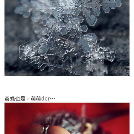
蒼蠅也是，萌萌der～