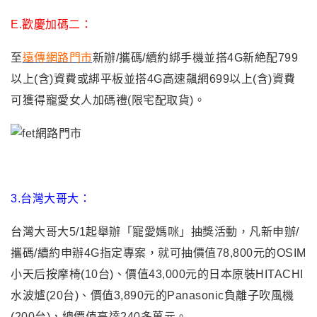
E.
歡慶加碼二：
至
遠傳網路門市
新辦/攜碼/續約綁手機並搭4G新絶配799
以上(含)資費或綁平板並搭4G高速飆網699以上(含)資費
可獲得寵愛女人加碼禮(限宅配取貨)
。
3.
台灣大哥大：
台灣大哥大5/1起舉辦「寵愛媽咪」抽獎活動，凡新申辦/
攜碼/續約申辦4G指定專案，就可抽價值78,800元的OSIM
小天后按摩椅(10台)、價值43,000元的日本原裝HITACHI
水波爐(20台)
、
價值3,890元的Panasonic負離子吹風機
(200台)，總價值高達240多萬元。