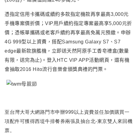
憑指定信用卡攜碼或續約多款指定機款再享最高3,000元
手機專案價折價；VIP用戶續約指定專案最高享5,000元折
價；憑帳單攜碼或老客戶續約再享最高免萬元預繳。申辦
4G 999型以上資費，搭配Samsung Galaxy S7、S7
edge最新款旗艦機，立即送天然阿原手工香皂禮盒(數量
有限，送完為止)。登入HTC VIP APP活動網頁，還有機
會抽取2016 Hito流行音樂會頒獎典禮的門票。
至台灣大哥大網路門市申辦999以上資費並任加價購買一
項配件
可獲得西堤牛排餐券兩張及抽台北-東京雙人來回機
票。