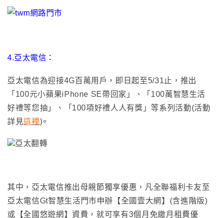
4.
亞太電信：
亞太電信為迎接4G百萬用戶，即日起至5/31止，推出
「100元小蘋果iPhone SE帶回家」、「100萬智慧生活
好禮等您抽」、「100項好禮人人有獎」等系列活動(活動
詳見
這裡
)
∘
其中，亞太電信推出母親節獨享優惠
，
凡全聯福利卡友至
亞太電信Gt智慧生活門市申辦【全國壹大網】(含進階版)
或【全國悠遊網】資費，就可享有3個月免繳月租費優