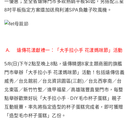
一優惠；至全省遠傳門市多款熱銷平板$0起，另搭配三星
8吋平板指定方案還加送飛利浦SPA負離子吹風機。
A.
遠傳花漾獻禮一：
「大手拉小手 花漾媽咪節」活動
5/8(
日)下午2點至晚上8點，遠傳精選8家主題商圈的旗艦
門市舉辦「大手拉小手 花漾媽咪節」活動！包括遠傳信義
威秀／台北館前／台北資訊園區(三創)／台北西寧南／台
北東區／新竹竹塹／逢甲福星／高雄瑞豐直營門市，每整
點舉辦歡樂好玩「大手拉小手 · DIY毛巾杯子蛋糕」親子
互動競賽，率先將指定造型的杯子蛋糕完成者，即可獲贈
「造型毛巾杯子蛋糕」乙份。