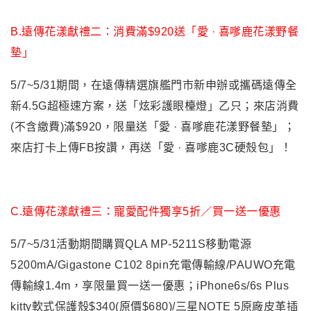
B.
遠傳花漾獻禮二：
消費滿$920送「愛 · 喜嗲鹿花漾野餐
墊」
5/7~5/31
期間，在遠傳精選旗艦門市新申辦或攜碼遠傳全
新4.5G超極速方案，送「炫彩護眼檯燈」乙只；來店消費
(不含繳費)滿$920，限量送「愛 · 喜嗲鹿花漾野餐墊」；
來店打卡上傳FB按讚，再送「愛 · 喜嗲鹿3C硬殼包」！
C.
遠傳花漾獻禮三：
寵愛配件獨享5折／買一送一優惠
5/7~5/31
活動期間購買QLA MP-5211S移動電源
5200mA/Gigastone C102 8pin充電傳輸線/PAUWO充電
傳輸線1.4m，享限量買一送一優惠；iPhone6s/6s Plus
kitty軟式保護殼$340(原價$680)/三星NOTE 5原廠皮革插