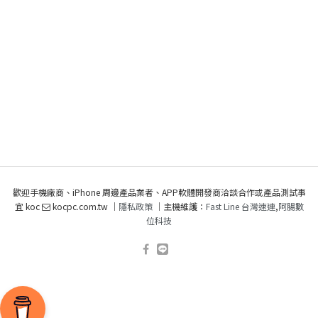
歡迎手機廠商、iPhone 周邊產品業者、APP軟體開發商洽談合作或產品測試事
宜 koc
kocpc.com.tw ｜
隱私政策
｜主機維護：
Fast Line 台灣速連
,
阿腸數
位科技