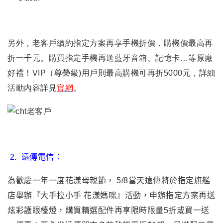
另外，老客戶續約指定方案再享手機折價，購機價最高再
折一千元。購買指定手機再送藍牙音箱、記憶卡…等原廠
好禮！VIP（尊榮級)用戶則最高購機可再折5000元
，
詳細
活動內容詳見
官網
。
2
.
遠傳電信：
為歡慶一年一度花漾母親節， 5/8當天遠傳將於指定旗艦
店舉辦『大手拉小手 花漾媽咪』活動，申辦指定方案再送
炫彩護眼檯燈，購買精選配件再享限時限量5折或買一送