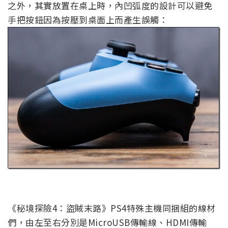
之外，其實放置在桌上時，內凹弧度的設計可以避免
手把按鈕因為按壓到桌面上而產生誤觸：
《秘境探險4：盜賊末路》PS4特殊主機同捆組的線材
們，由左至右分別是MicroUSB傳輸線、HDMI傳輸