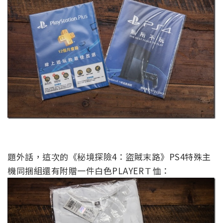
題外話，這次的《秘境探險4：盜賊末路》PS4特殊主
機同捆組還有附贈一件白色PLAYERＴ恤：