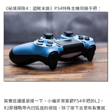
《秘境探險4：盜賊末路》PS4特殊主機同捆手把：
其實這邊還是提一下，小編非常喜歡PS4手把的L2、
R2那種略帶內凹弧度的按鈕，除了按下去更有紮實感