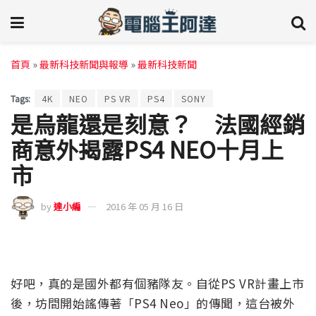
首頁
»
最新科技新聞與報導
»
最新科技新聞
Tags:
4K
NEO
PS VR
PS4
SONY
是烏龍還是刻意？ 法國經銷
商意外揭露PS4 NEO十月上
市
by
達小編
2016 年 05 月 16 日
好吧，真的是國外都有個豬隊友。自從PS VR計畫上市
後，坊間開始謠傳著「PS4 Neo」的傳聞，這台被外