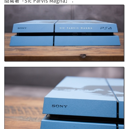
間寫著「Sic Parvis Magna」：