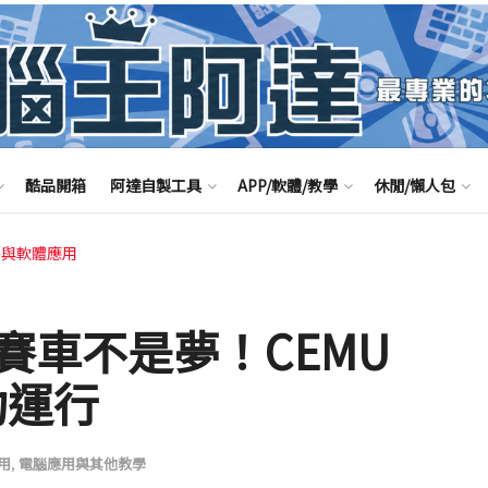
酷品開箱
阿達自製工具
APP/軟體/教學
休閒/懶人包
路與軟體應用
賽車不是夢！CEMU
功運行
用
,
電腦應用與其他教學