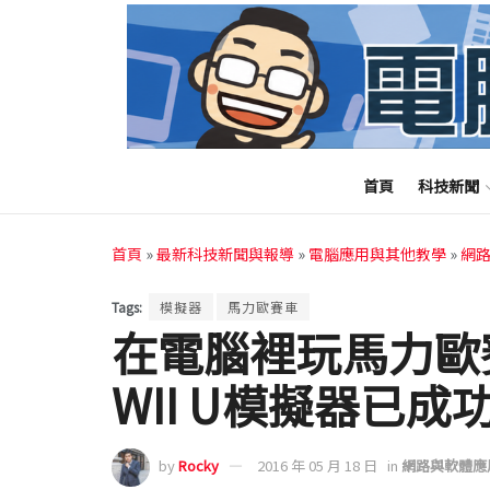
首頁
科技新聞
首頁
»
最新科技新聞與報導
»
電腦應用與其他教學
»
網
Tags:
模擬器
馬力歐賽車
在電腦裡玩馬力歐
WII U模擬器已成
by
Rocky
2016 年 05 月 18 日
in
網路與軟體應