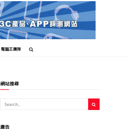
電腦王團隊
網站搜尋
廣告