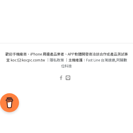
歡迎手機廠商、iPhone 周邊產品業者、APP軟體開發商洽談合作或產品測試事
宜 koc
kocpc.com.tw ｜
隱私政策
｜主機維護：
Fast Line 台灣速連
,
阿腸數
位科技