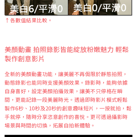
↑各數值結果比較。
美顏動畫 拍照錄影皆能綻放粉嫩魅力 輕鬆
製作創意影片
全新的美顏動畫功能，讓美麗不再侷限於靜態拍照，
動態錄影也能同時支援美顏效果。錄影時，能夠依據
自身喜好，設定美顏拍攝效果，讓美不只停格在瞬
間，更能記錄一段美麗時光。透過即時影片模式輕鬆
製作6秒、10秒及20秒的創意趣味短片，一按就拍，鬆
手就停，隨時分享恣意創作的喜悅。更可透過攝影時
場景與時間的切換，拓展自拍新體驗。