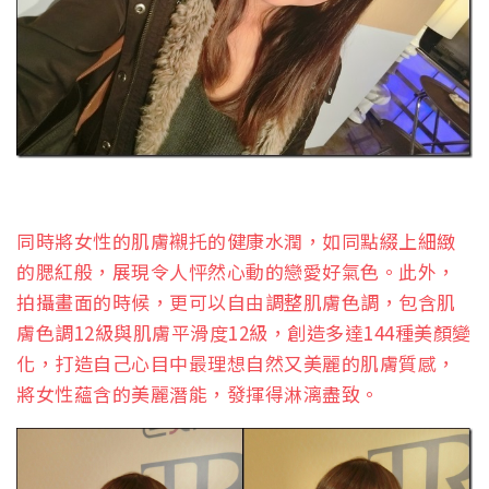
同時將女性的肌膚襯托的健康水潤，如同點綴上細緻
的腮紅般，展現令人怦然心動的戀愛好氣色。此外，
拍攝畫面的時候，更可以自由調整肌膚色調，包含肌
膚色調12級與肌膚平滑度12級，創造多達144種美顏變
化，打造自己心目中最理想自然又美麗的肌膚質感，
將女性蘊含的美麗潛能，發揮得淋漓盡致。