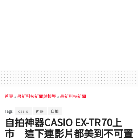
首頁
»
最新科技新聞與報導
»
最新科技新聞
Tags:
casio
神器
自拍
自拍神器CASIO EX-TR70上
市 這下連影片都美到不可置