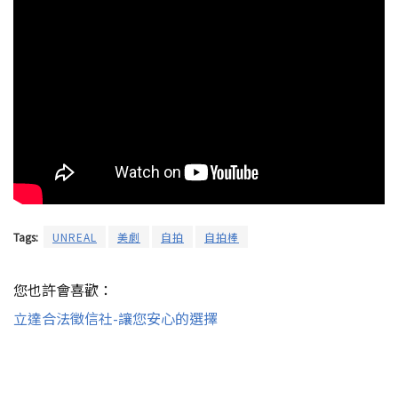
Tags:
UNREAL
美劇
自拍
自拍棒
您也許會喜歡：
立達合法徵信社-讓您安心的選擇