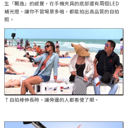
生「飄逸」的感覺，在手機夾具的底部還有兩個LED
補光燈，讓你不管場景多暗，都能拍出高品質的自拍
照。
↑自拍棒伸長時，讓旁邊的人都看傻了眼。