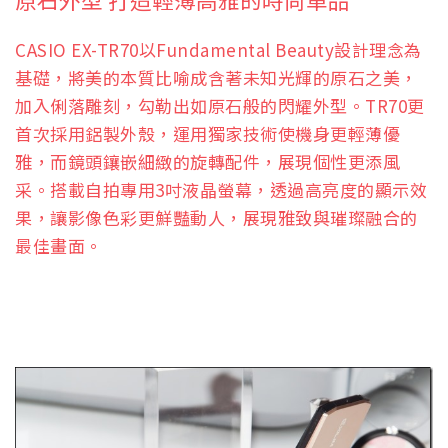
CASIO EX-TR70以Fundamental Beauty設計理念為
基礎，將美的本質比喻成含著未知光輝的原石之美，
加入俐落雕刻，勾勒出如原石般的閃耀外型。TR70更
首次採用鋁製外殼，運用獨家技術使機身更輕薄優
雅，而鏡頭鑲嵌細緻的旋轉配件，展現個性更添風
采。搭載自拍專用3吋液晶螢幕，透過高亮度的顯示效
果，讓影像色彩更鮮豔動人，展現雅致與璀璨融合的
最佳畫面。