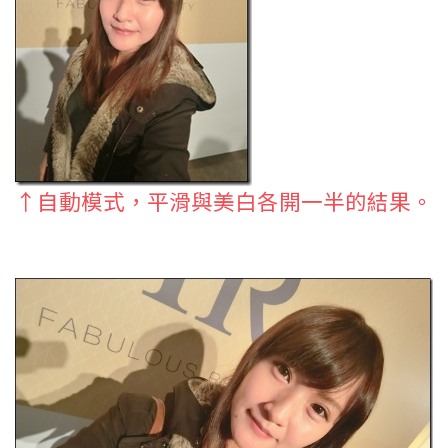
↑自動模式，平滑與美白各開一半的結果。