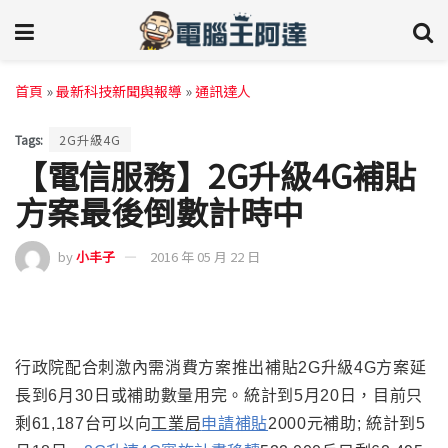
首頁
»
最新科技新聞與報導
»
通訊達人
Tags:
2G升級4G
【電信服務】2G升級4G補貼
方案最後倒數計時中
by
小丰子
2016 年 05 月 22 日
行政院配合刺激內需消費方案推出補貼2G升級4G方案延
長到6月30日或補助數量用完
。
統計到5月20日
，
目前只
剩6
1,187台可以向
工業局
申請補貼
2000元補助; 統計到5