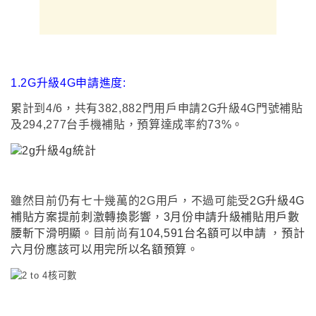
1.
2G升級4G申請進度:
累計到4/6
，
共有382,882門用戶申請2G升級4G門號補貼
及294,277台手機補貼
，
預算達成率約73%
。
雖然目前仍有七十幾萬的2G用戶
，
不過可能受
2G升級4G
補貼方案提前刺激轉換影響
，
3月份申請升級補貼用戶數
腰斬下滑明顯
。目前尚有
104,591台名額可以申請
，
預計
六月份應該可以用完所以名額預算
。