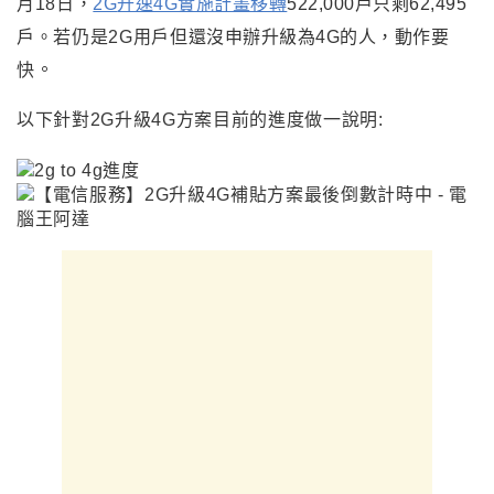
月18日
，
2G
升速4G實施計畫移轉
522,000戶只剩62,495
戶
。
若仍是2G用戶但
還沒申辦升級為4G的人，
動作要
。
快
以下針對2G升級4G方案目前的進度做一說明: