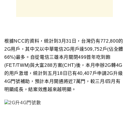
根據NCC的資料
，
統計到3月31日
，
台灣仍有772,800的
2G用戶
，
其中又以中華電信2G用戶達509,752戶(佔全體
66%)最多
。自從電信三雄本月關閉499首年吃到飽
(FET/TWM)與大富288方案(CHT)後
，
本月申辦2G轉4G
的用戶激增
，
統計到五月18日已有40,407戶申請2G升級
4G門號補助
，
預計本月開通
將
近7萬門
，
較三月/四月有
明顯成長
，
結案效應越來越明顯
。