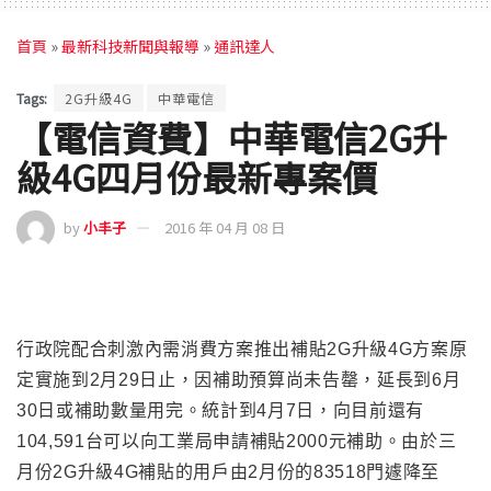
首頁
»
最新科技新聞與報導
»
通訊達人
Tags:
2G升級4G
中華電信
【電信資費】中華電信2G升
級4G四月份最新專案價
by
小丰子
2016 年 04 月 08 日
行政院配合刺激內需消費方案推出補貼2G升級4G方案原
定實施到2月29日止，因補助預算尚未
告罄
，延長到6月
30日或補助數量用完。統計到4月7日
，
向目前還有
104,591台可以向
工業局
申請補貼2000元補助
。由於三
月份2G升級4G補貼的用戶由2月份的83518門遽降至