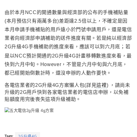
由於本月NCC的開通數量與經濟部的公布的手機補貼量
(本月預估只有兩萬多台)差距達2.5倍以上
，
不確定是因
本月申請手機補貼的用戶遠小於門號申請用戶
，
還
是電信
業者向經濟部申請補助的送件進度有關
。
若是純以經濟部
2G升級4G手機補助的進度來看
，
應該可以到六月底
；
若
是以NCC預計開通的2G升級4G計畫移轉數進度來看
，
最
快到六月中旬
。However
，
不管是六月中旬與六月底
，
都已經開始倒數計時
，
還沒申辦的人動作要快
。
各電信業者的2G升級4G方案懶人包(詳見
這裡
)
，
請尚未
升級的2G用戶快到各家電信業者的電信店申辦
，
以免補
貼額度用完後喪失這項升級補助
。
Tags:
2G升級4G