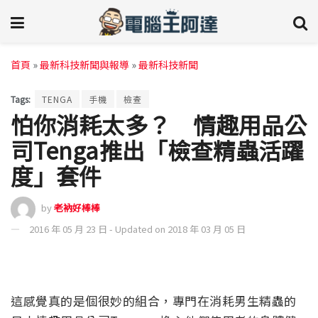
首頁
»
最新科技新聞與報導
»
最新科技新聞
Tags:
TENGA
手機
檢查
怕你消耗太多？ 情趣用品公
司Tenga推出「檢查精蟲活躍
度」套件
by
老衲好棒棒
2016 年 05 月 23 日 - Updated on 2018 年 03 月 05 日
這感覺真的是個很妙的組合，專門在消耗男生精蟲的