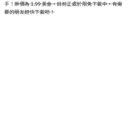
手！
原價為 1.99 美金，目前正處於限免下載中，有需
要的朋友趕快下載吧！