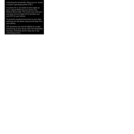
就會顯示選取
按音量上或下可以移動，按音量上後
yes
，
再按電源確定解鎖，這時手機就解鎖完成會重新開機。
這樣你就完成了
HTC
手機的官方解鎖，
現在就可以去做
ROOT
，或刷
ROM
。
您也許會喜歡：
立達合法徵信社-讓您安心的選擇