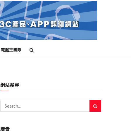
電腦王團隊
網站搜尋
廣告