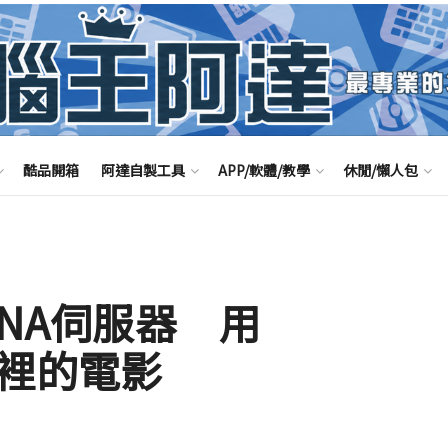
酷品開箱
阿達自製工具
APP/軟體/教學
休閒/懶人包
LNA伺服器 用
ac裡的電影