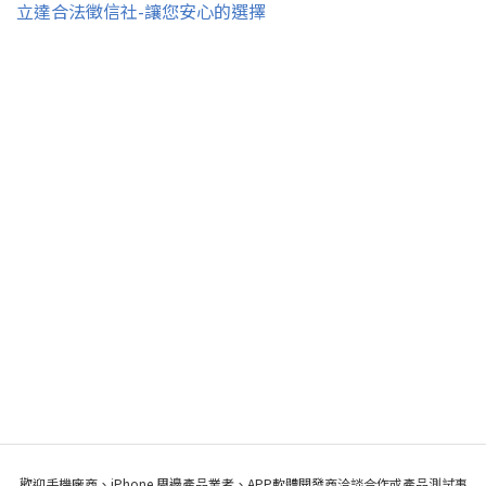
立達合法徵信社-讓您安心的選擇
歡迎手機廠商、iPhone 周邊產品業者、APP軟體開發商洽談合作或產品測試事