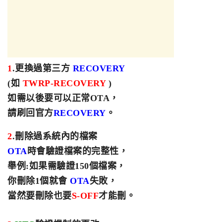
1
.更換過第三方
RECOVERY
(如
TWRP-RECOVERY
)
如需以後要可以正常
OTA
，
請刷回官方
RECOVERY
。
2
.刪除過系統內的檔案
OTA
時會驗證檔案的完整性
，
舉例:如果需驗證150個檔案
，
你刪除1個就會
OTA
失敗
，
當然要刪除也要
S-OFF
才能刪
。