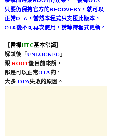
系統而達成ROOT的效果，日後有OTA
只要仍保持官方的RECOVERY，就可以
正常OTA，當然本程式只支援此版本，
OTA後不可再次使用，請等待程式更新。
【
雷禪
HTC
基本常識
】
解鎖後『
UNLOCKED
』
跟
ROOT
後目前來說
，
都是可以正常
OTA
的
，
大多
OTA
失敗的原因
。