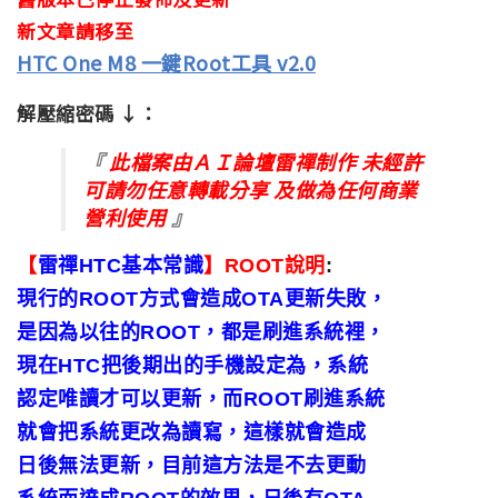
新文章請移至
HTC One M8 一鍵Root工具 v2.0
解壓縮密碼 ↓：
『
此檔案由ＡＩ論壇雷禪制作 未經許
可請勿任意轉載分享 及做為任何商業
營利使用
』
【
雷禪HTC基本常識
】
ROOT說明
:
現行的ROOT方式會造成OTA更新失敗，
是因為以往的ROOT，都是刷進系統裡，
現在HTC把後期出的手機設定為
，
系統
認定唯讀才可以更新，而ROOT刷進系統
就會把系統更改為讀寫，這樣就會造成
日後無法更新，目前這方法是不去更動