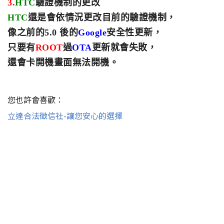
3.
HTC
驗證機制的更改
HTC
還是會依情況更改目前的驗證機制
，
像之前的5.0 後的
Google
安全性更新
，
只要有
ROOT
過
OTA
更新就會失敗，
還會卡開機畫面無法開機。
您也許會喜歡：
立達合法徵信社-讓您安心的選擇