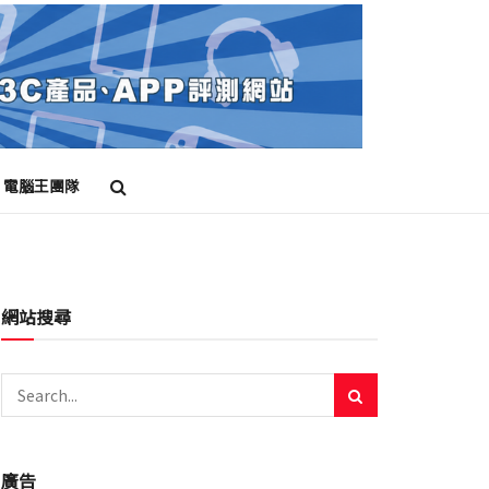
電腦王團隊
網站搜尋
廣告