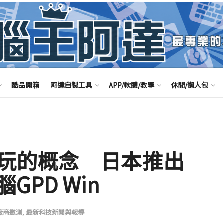
酷品開箱
阿達自製工具
APP/軟體/教學
休閒/懶人包
玩的概念 日本推出
PD Win
廠商邀測
,
最新科技新聞與報導