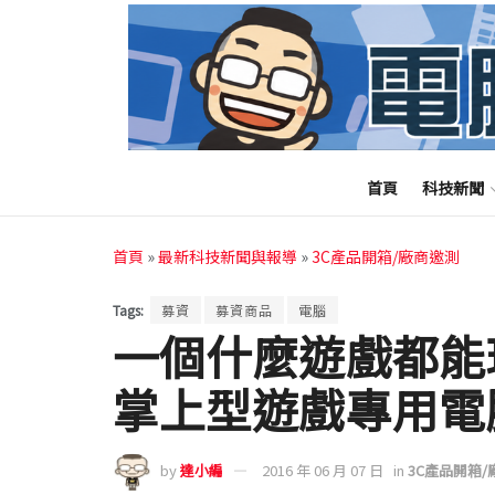
首頁
科技新聞
首頁
»
最新科技新聞與報導
»
3C產品開箱/廠商邀測
Tags:
募資
募資商品
電腦
一個什麼遊戲都能
掌上型遊戲專用電腦G
by
達小編
2016 年 06 月 07 日
in
3C產品開箱/