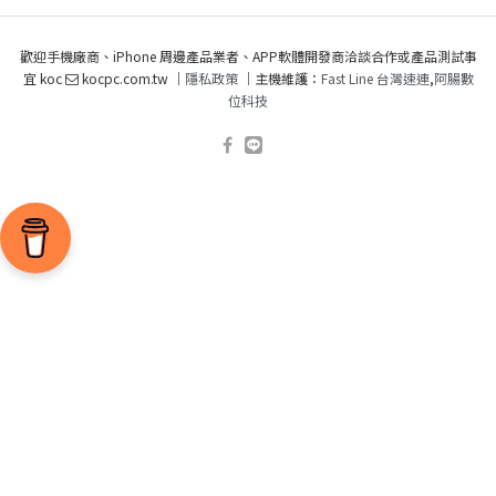
歡迎手機廠商、iPhone 周邊產品業者、APP軟體開發商洽談合作或產品測試事
宜 koc
kocpc.com.tw ｜
隱私政策
｜主機維護：
Fast Line 台灣速連
,
阿腸數
位科技