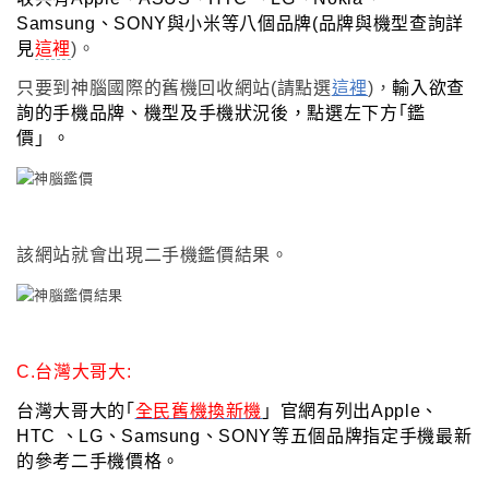
Samsung、SONY與小米等八個品牌(品牌與機型查詢詳
見
這裡
)
。
只要到神腦國際的舊機回收網站(請點選
這裡
)
，
輸入欲查
詢的手機品牌
、機型及手機狀況後
，
點選左下方
｢鑑
價」。
該網站就會出現二手機鑑價結果
。
C.台灣大哥大:
台灣大哥大的
｢
全民舊機換新機
」
官網有列出
Apple、
HTC 、LG
、
Samsung、SONY等五個品牌指定手機最新
的參考二手機價格
。