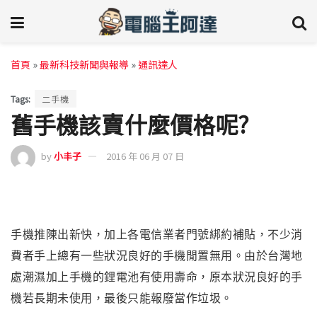
首頁
»
最新科技新聞與報導
»
通訊達人
Tags:
二手機
舊手機該賣什麼價格呢?
by
小丰子
2016 年 06 月 07 日
手機推陳出新快，加上各電信業者門號綁約補貼，不少消
費者手上總有一些狀況良好的手機閒置無用。由於台灣地
處潮濕加上手機的鋰電池有使用壽命，原本狀況良好的手
機若長期未使用
，
最後只能報廢當作垃圾。