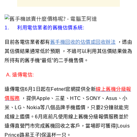
1.
利用電信業者的舊機估價系統:
目前各電信業者都有
舊手機回收的估價或回收辦法
，透由
其估價結果通常低於預期
，不過
可以利用其估價結果做為
所持有的舊手機“最低”的二手機售價
。
A.
遠傳電信:
遠傳電信6月1日起在Fetnet官網提供全新
線上舊機分級報
價服務
，提供Apple、三星、HTC、SONY、Asus、小
米、LG、Nokia等八個品牌手機鑑價，只要2分鐘就能完
成線上鑑價。6月底前凡使用線上舊機分級報價服務並於
遠傳直營門市完成舊機回收之客戶，當場即可獲得[Louis
Prince路易王子]保溫杯一只。