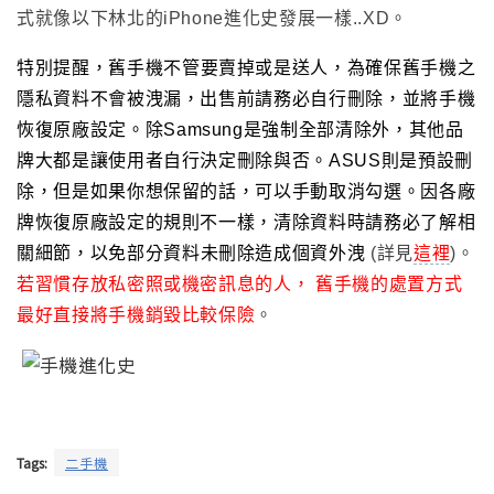
式就像以下林北的iPhone進化史發展一樣..XD
。
特別提醒
，
舊手機不管要賣掉或是送人
，
為確保舊手機之
隱私資料不會被洩漏，出售前請務必自行刪除，並將手機
恢復原廠設定
。
除Samsung
是強制全部清除外，其他品
牌大都是讓使用者自行決定刪除與否。ASUS則是預設刪
除，但是如果你想保留的話，可以手動取消勾選。因各廠
牌恢復原廠設定的規則不一樣
，
清除資料時請務必了解相
關細節
，
以免部分資料未刪除造成個資外洩
(詳見
這裡
)
。
若習慣存放私密照或機密訊息的人
，
舊手機的處置方式
最好直接將手機銷毀比較保險
。
Tags:
二手機