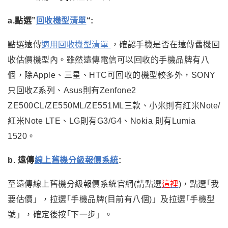
a.
點選”
回收機型清單
“:
點選遠傳
適用回收機型清單
，確認手機是否在遠傳舊機回
收估價機型內
。
雖然遠傳電信可以回收的手機品牌有八
個，除Apple、三星、HTC可回收的機型較多外，SONY
只回收Z系列、Asus則有Zenfone2
ZE500CL/ZE550ML/ZE551ML三款、小米則有紅米Note/
紅米Note LTE、LG則有G3/G4、Nokia 則有Lumia
1520。
b. 遠傳
線上舊機分級報價系統
:
至遠傳
線上舊機分級報價系統官網(請點選
這裡
)
，點選
｢我
要估價」
，拉選
｢手機品牌(目前有八個)」及拉選
｢手機型
號」
，確定後按
｢下一步」
。