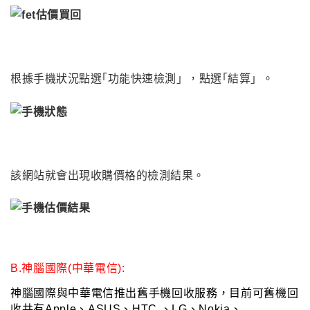
根據手機狀況點選
｢
功能快速檢測
」
，點選
｢結算
」
。
該網站就會出現收購價格的檢測結果
。
B.神腦國際(中華電信):
神腦國際與中華電信推出舊手機回收服務
，
目前可舊機回
收共有Apple、ASUS、HTC 、LG、Nokia、