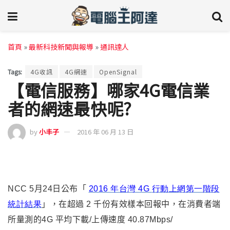
首頁
»
最新科技新聞與報導
»
通訊達人
Tags:
4G收訊
4G網速
OpenSignal
【電信服務】哪家4G電信業
者的網速最快呢?
by
小丰子
2016 年 06 月 13 日
NCC 5
月24日公布「
2016
年台灣 4G
行動上網第一階段
統計結果
」，在超過 2 千份有效樣本回報中，在消費者端
所量測的4G 平均下載/上傳速度 40.87Mbps/