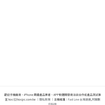
歡迎手機廠商、iPhone 周邊產品業者、APP軟體開發商洽談合作或產品測試事
宜 koc
kocpc.com.tw ｜
隱私政策
｜主機維護：
Fast Line 台灣速連
,
阿腸數
位科技