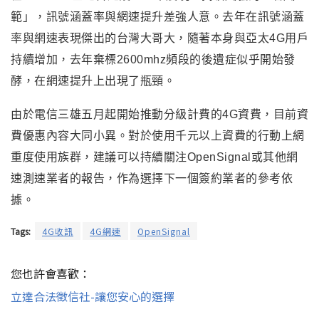
範」，訊號涵蓋率與網速提升差強人意。去年在訊號涵蓋
率與網速表現傑出的台灣大哥大，隨著本身與亞太4G用戶
持續增加，去年棄標2600mhz頻段的後遺症似乎開始發
酵，在網速提升上出現了瓶頸。
由於電信三雄五月起開始推動分級計費的4G資費
，
目前資
費優惠內容大同小異。對於使用千元以上資費的行動上網
重度使用族群
，
建議可以持續關注OpenSignal或其他網
速測速業者的報告
，
作為選擇下一個簽約業者的參考依
據。
Tags:
4G收訊
4G網速
OpenSignal
您也許會喜歡：
立達合法徵信社-讓您安心的選擇