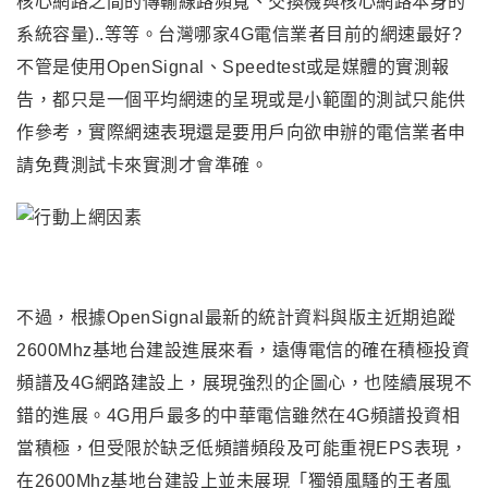
核心網路之間的傳輸線路頻寬、交換機與核心網路本身的
系統容量)..等等。台灣哪家4G電信業者目前的網速最好?
不管是使用OpenSignal、Speedtest或是媒體的實測報
告
，
都只是一個平均網速的呈現或是小範圍的測試只能供
作參考
，
實際網速表現還是要用戶向欲申辦的電信業者申
請免費測試卡來實測才會準確。
不過，根據OpenSignal最新的統計資料與版主近期追蹤
2600Mhz基地台建設進展來看，遠傳電信的確在積極投資
頻譜及4G網路建設上，展現強烈的企圖心，也陸續展現不
錯的進展。4G用戶最多的中華電信雖然在4G頻譜投資相
當積極，但受限於缺乏低頻譜頻段及可能重視EPS表現，
在2600Mhz基地台建設上並未展現「獨領風騷的王者風