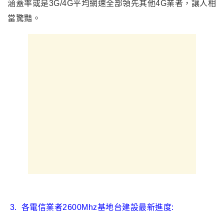
涵蓋率或是3G/4G平均網速全部領先其他4G業者，讓人相
當驚豔。
3
.
各電信業者2600Mhz基地台建設最新進度: