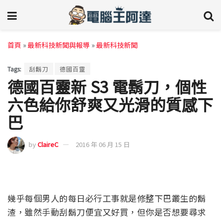
首頁
»
最新科技新聞與報導
»
最新科技新聞
Tags:
刮鬍刀
德國百靈
德國百靈新 S3 電鬍刀，個性
六色給你舒爽又光滑的質感下
巴
by
ClaireC
2016 年 06 月 15 日
幾乎每個男人的每日必行工事就是修整下巴叢生的鬍
渣，雖然手動刮鬍刀便宜又好買，但你是否想要尋求