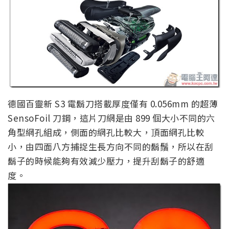
德國百靈新 S3 電鬍刀搭載厚度僅有 0.056mm 的超薄
SensoFoil 刀鋼，這片刀網是由 899 個大小不同的六
角型網孔組成，側面的網孔比較大，頂面網孔比較
小，由四面八方捕捉生長方向不同的鬍鬚，所以在刮
鬍子的時候能夠有效減少壓力，提升刮鬍子的舒適
度。