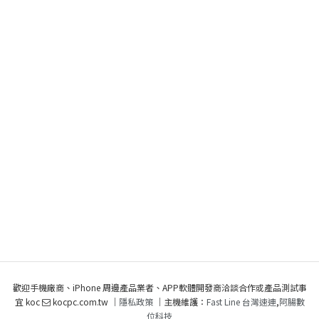
歡迎手機廠商、iPhone 周邊產品業者、APP軟體開發商洽談合作或產品測試事
宜 koc
kocpc.com.tw ｜
隱私政策
｜主機維護：
Fast Line 台灣速連
,
阿腸數
位科技