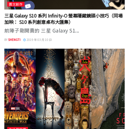
圖文創作
三星 Galaxy S10 系列 Infinity-O 螢幕隱藏鏡頭小技巧（同場
加映： S10 系列創意桌布大匯集）
前陣子剛開賣的 三星 Galaxy S1...
BY
SHENGTI
2019 年 03 月 10 日