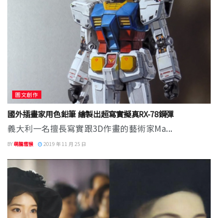
圖文創作
國外插畫家用色鉛筆 繪製出超寫實擬真RX-78鋼彈
義大利一名擅長寫實跟3D作畫的藝術家Ma...
BY
萌朧雪猴
2019 年 11 月 25 日