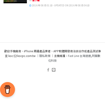
BY
達小編
2016 年 08 月 01 日 - UPDATED ON 2016 年 08 月 06 日
歡迎手機廠商、iPhone 周邊產品業者、APP軟體開發商洽談合作或產品測試事
宜 koc
kocpc.com.tw ｜
隱私政策
｜主機維護：
Fast Line 台灣速連
,
阿腸數
位科技