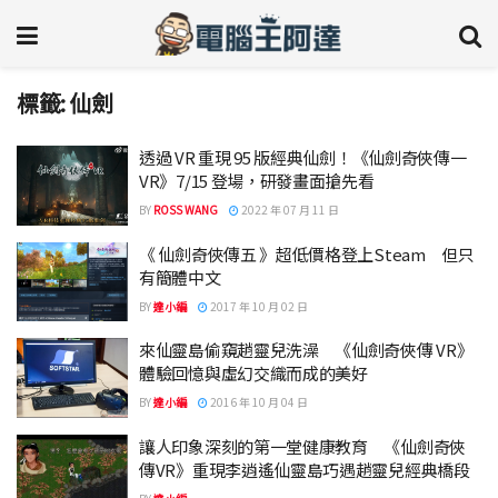
標籤:
仙劍
透過 VR 重現 95 版經典仙劍！《仙劍奇俠傳一
VR》7/15 登場，研發畫面搶先看
BY
ROSS WANG
2022 年 07 月 11 日
《 仙劍奇俠傳五 》超低價格登上Steam 但只
有簡體中文
BY
達小編
2017 年 10 月 02 日
來仙靈島偷窺趙靈兒洗澡 《仙劍奇俠傳 VR》
體驗回憶與虛幻交織而成的美好
BY
達小編
2016 年 10 月 04 日
讓人印象深刻的第一堂健康教育 《仙劍奇俠
傳VR》重現李逍遙仙靈島巧遇趙靈兒經典橋段