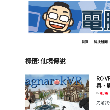
首頁
科技新聞
標籤:
仙境傳說
RO 
具、
BY
達小編
先前我