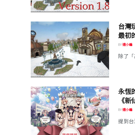
台灣
最初
BY
達小編
除了「
永恆
《新仙
BY
達小編
提到台灣