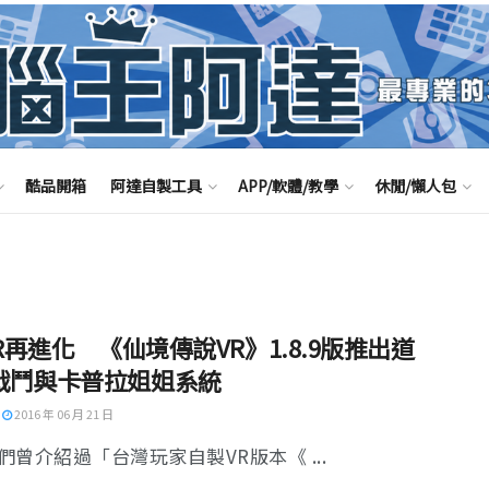
酷品開箱
阿達自製工具
APP/軟體/教學
休閒/懶人包
VR再進化 《仙境傳說VR》1.8.9版推出道
戰鬥與卡普拉姐姐系統
2016 年 06 月 21 日
們曾介紹過「台灣玩家自製VR版本《 ...