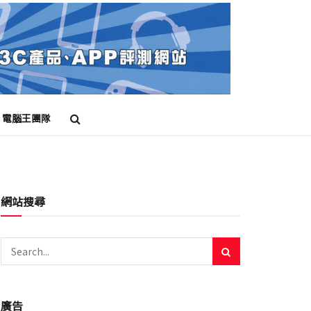
電腦王團隊
網站搜尋
廣告