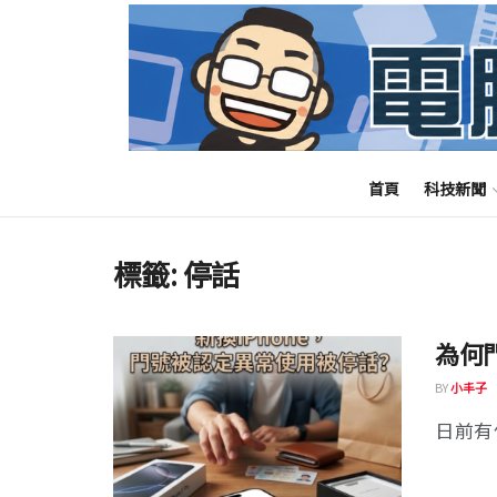
首頁
科技新聞
標籤:
停話
為何
BY
小丰子
日前有位