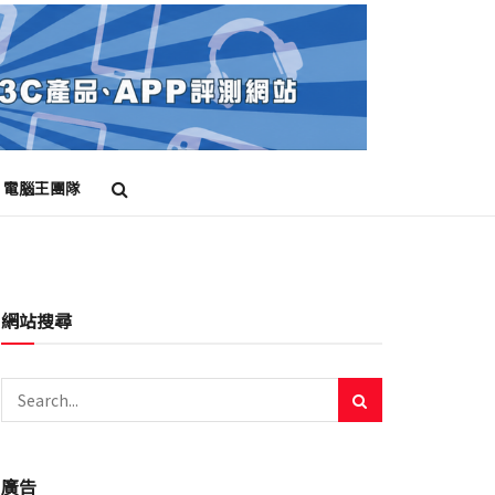
電腦王團隊
網站搜尋
廣告