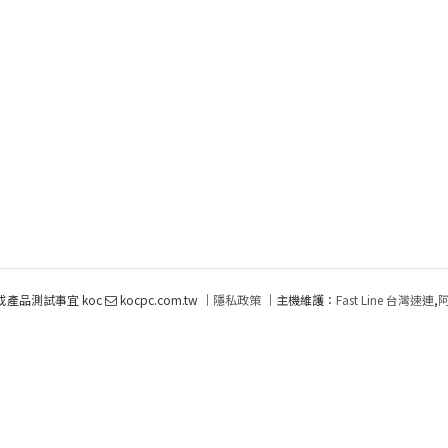
或產品測試事宜 koc
kocpc.com.tw ｜
隱私政策
｜主機維護：
Fast Line 台灣速連
,