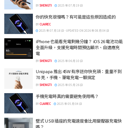
BY
SHENGTI
2025 年 07 月 19 日
你的快充很慢嗎？有可能是這些原因造成的
BY
CLAIREC
2025 年 07 月 18 日 - UPDATED ON 2026 年 08 月 04 日
iPhone 也能看充電剩幾分鐘？ iOS 26 電池功能
全面升級，支援充電時間預估顯示、自適應充
電
BY
SHENGTI
2025 年 06 月 10 日
Unipapa 推出 45W 有序迷你快充頭：重量不到
70 克，手機、筆電充電一顆搞定
BY
SHENGTI
2025 年 05 月 26 日
手機充電時真的需要避免使用嗎？
BY
CLAIREC
2025 年 05 月 04 日
壁式 USB 插座的充電速度會比用變壓器充電快
嗎？