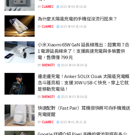
BY
CLAIREC
2025 年 04 月 18 日
為什麼太陽能充電的手機從沒流行起來？
BY
CLAIREC
2025 年 04 月 14 日
小米 Xiaomi 65W GaN 延長線推出：超實用 7 合
1 電源延長線來了！支援高速充電與多裝置供
電，售價僅 799 元
BY
SHENGTI
2025 年 04 月 04 日
邊走邊充電！Anker SOLIX Cloak 太陽能充電概
念斗篷亮相：支援 30W USB-C 快充，穿上它就
是移動充電站！
BY
SHENGTI
2025 年 03 月 06 日
快速配對（Fast Pair）耳機很快將可向手機推送
充電提醒
BY
CLAIREC
2025 年 01 月 21 日
Google 詳細介紹 Pixel 手機的電池到底有多少