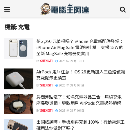
標籤:
充電
花 3,290 元值得嗎？ iPhone 充電新配件登場：
iPhone Air MagSafe 電池被吐槽，支援 25W 的
全新 MagSafe 充電器更實用
BY
SHENGTI
2025 年 09 月 10 日
AirPods 用戶注意！iOS 26 更新加入三色燈號讓
充電提示更清楚
BY
SHENGTI
2025 年 08 月 07 日
房間差點沒了！知名充電器品三合一無線充電
座爆發災情，導致用戶 AirPods 充電過熱熔解
BY
SHENGTI
2025 年 08 月 06 日
出國旅遊時，手機別再充到 100%！行動電源正
確用法你做對了嗎？