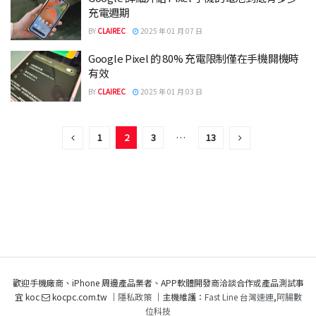
充電週期
BY
CLAIREC
2025 年 01 月 07 日
Google Pixel 的 80% 充電限制僅在手機開機時
有效
BY
CLAIREC
2025 年 01 月 03 日
1
2
3
…
13
歡迎手機廠商、iPhone 周邊產品業者、APP軟體開發商洽談合作或產品測試事
宜 koc
kocpc.com.tw ｜
隱私政策
｜主機維護：
Fast Line 台灣速連
,
阿腸數
位科技