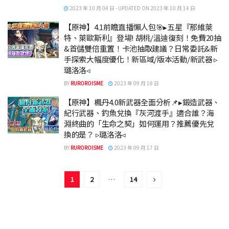
2023 年 10 月 04 日 - UPDATED ON 2023 年 10 月 14 日
【原神】4.1前瞻直播懶人包🎯▸五星『那維萊
特、萊歐斯利』登場! 胡桃/溫迪復刻！免費20抽
&首儲雙倍重置！卡池抽取建議？日常委託&新
手探索大幅度優化！新區域/版本活動/新武器 ▹
璐洛洛◃
BY
RUROROISME
2023 年 09 月 18 日
【原神】楓丹4.0新武器全面分析📌▸鍛造武器、
紀行武器、釣魚兌換『灰河渡手』適合誰？海
淵終曲的「生命之契」如何運用？推薦優先兌
換的是？ ▹璐洛洛◃
BY
RUROROISME
2023 年 09 月 17 日
1
2
…
14