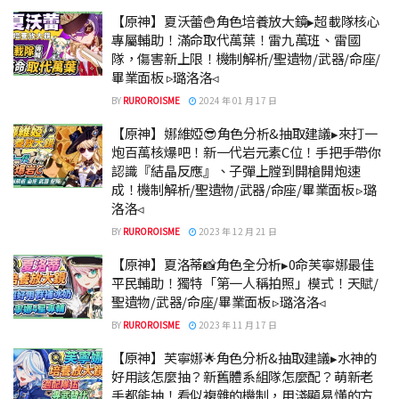
【原神】夏沃蕾🍟角色培養放大鏡▸超載隊核心
專屬輔助！滿命取代萬葉！雷九萬班、雷國
隊，傷害新上限！機制解析/聖遺物/武器/命座/
畢業面板 ▹璐洛洛◃
BY
RUROROISME
2024 年 01 月 17 日
【原神】娜維婭😎角色分析&抽取建議▸來打一
炮百萬核爆吧！新一代岩元素C位！手把手帶你
認識『結晶反應』、子彈上膛到開槍開炮速
成！機制解析/聖遺物/武器/命座/畢業面板 ▹璐
洛洛◃
BY
RUROROISME
2023 年 12 月 21 日
【原神】夏洛蒂📸角色全分析▸0命芙寧娜最佳
平民輔助！獨特「第一人稱拍照」模式！天賦/
聖遺物/武器/命座/畢業面板 ▹璐洛洛◃
BY
RUROROISME
2023 年 11 月 17 日
【原神】芙寧娜🌟角色分析&抽取建議▸水神的
好用該怎麼抽？新舊體系組隊怎麼配？萌新老
手都能抽！看似複雜的機制，用淺顯易懂的方