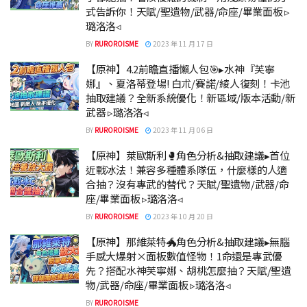
式告訴你！天賦/聖遺物/武器/命座/畢業面板 ▹
璐洛洛◃
BY
RUROROISME
2023 年 11 月 17 日
【原神】4.2前瞻直播懶人包🎯▸水神『芙寧
娜』、夏洛蒂登場! 白朮/賽諾/綾人復刻！卡池
抽取建議？全新系統優化！新區域/版本活動/新
武器 ▹璐洛洛◃
BY
RUROROISME
2023 年 11 月 06 日
【原神】萊歐斯利🥊角色分析&抽取建議▸首位
近戰冰法！兼容多種體系隊伍，什麼樣的人適
合抽？沒有專武的替代？天賦/聖遺物/武器/命
座/畢業面板 ▹璐洛洛◃
BY
RUROROISME
2023 年 10 月 20 日
【原神】那維萊特🐲角色分析&抽取建議▸無腦
手感大爆射×面板數值怪物！1命還是專武優
先？搭配水神芙寧娜、胡桃怎麼抽？天賦/聖遺
物/武器/命座/畢業面板 ▹璐洛洛◃
BY
RUROROISME