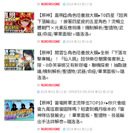
BY
RUROROISME
2024 年 03 月 17 日
【原神】嘉明🦁角色培養放大鏡▸T0四星『超爽
下落輸出』！披著四星皮的五星角色？流暢立
體戰鬥×元素反應核爆！機制解析/聖遺物/武
器/命座/畢業面板! ▹璐洛洛◃
BY
RUROROISME
2024 年 02 月 14 日
【原神】閒雲🦤角色培養放大鏡▸全新『下落攻
擊專輔』！『仙人跳』超快樂😍魈寶傷害新上
限、0命芙寧娜又有新搭檔，聯機探索！抽取建
議/機制解析/聖遺物/武器/命座/畢業面板! ▹璐
洛洛◃
BY
RUROROISME
2024 年 02 月 12 日 - UPDATED ON 2024 年 02 月 14 日
【原神】雷電將軍主流隊伍TOP10⚡▸你只會組
雷九萬班跟雷國隊嗎？稻妻到楓丹版本的『雷
神隊伍發展史』！畢業面板、聖遺物、技能輸
出手法詳解😎 ▹璐洛洛◃
BY
RUROROISME
2024 年 02 月 12 日