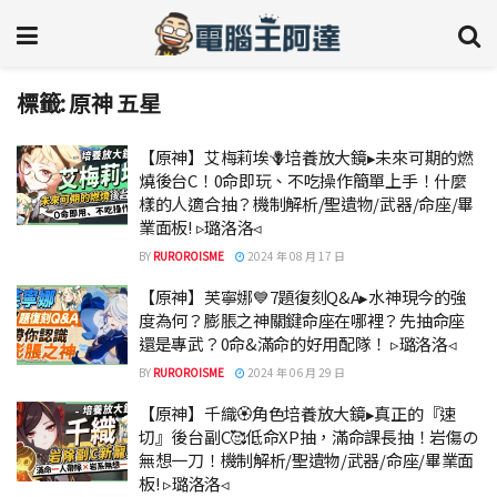
標籤:
原神 五星
【原神】艾梅莉埃🪻培養放大鏡▸未來可期的燃
燒後台C！0命即玩、不吃操作簡單上手！什麼
樣的人適合抽？機制解析/聖遺物/武器/命座/畢
業面板! ▹璐洛洛◃
BY
RUROROISME
2024 年 08 月 17 日
【原神】芙寧娜💙7題復刻Q&A▸水神現今的強
度為何？膨脹之神關鍵命座在哪裡？先抽命座
還是專武？0命&滿命的好用配隊！ ▹璐洛洛◃
BY
RUROROISME
2024 年 06 月 29 日
【原神】千織🏵️角色培養放大鏡▸真正的『速
切』後台副C🥰低命XP抽，滿命課長抽！岩傷の
無想一刀！機制解析/聖遺物/武器/命座/畢業面
板! ▹璐洛洛◃