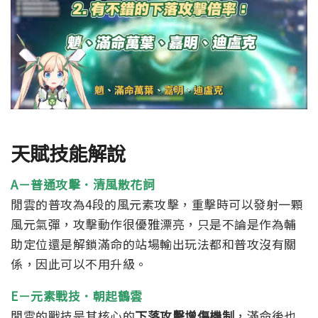
天賦技能解說
A－普通攻擊．清風散花詞
閒雲的普攻為4段的風元素攻擊，重擊時可以發射一顆
風元氣彈，攻擊動作很優雅漂亮，只是不論是作為輔
助定位還是解鎖滿命的站場輸出玩法都和普攻沒有關
係，因此可以不用升級。
E－元素戰技．朝起鶴雲
閒雲的戰技是其核心的
下落攻擊增傷機制
，滿命後也