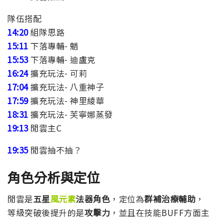
隊伍搭配
14:20
組隊思路
15:11
下落專輔- 魈
15:53
下落專輔- 迪盧克
16:24
擴充玩法- 可莉
17:04
擴充玩法- 八重神子
17:59
擴充玩法- 神里綾華
18:31
擴充玩法- 芙寧娜蒸發
19:13
閒雲主C
19:35
閒雲抽不抽？
角色分析與定位
閒雲是
五星
風元素
法器角色
，定位為
群補治療輔助
，
等級突破後提升的是
攻擊力
，並且在技能BUFF方面主