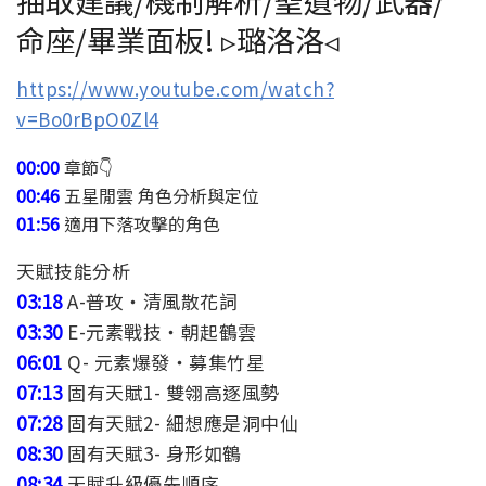
抽取建議/機制解析/聖遺物/武器/
命座/畢業面板! ▹璐洛洛◃
https://www.youtube.com/watch?
v=Bo0rBpO0Zl4
00:00​​​​​
章節👇
00:46
五星閒雲 角色分析與定位
01:56
適用下落攻擊的角色
天賦技能分析
03:18
A-普攻・清風散花詞
03:30
E-元素戰技・朝起鶴雲
06:01
Q- 元素爆發・募集竹星
07:13
固有天賦1- 雙翎高逐風勢
07:28
固有天賦2- 細想應是洞中仙
08:30
固有天賦3- 身形如鶴
08:34
天賦升級優先順序