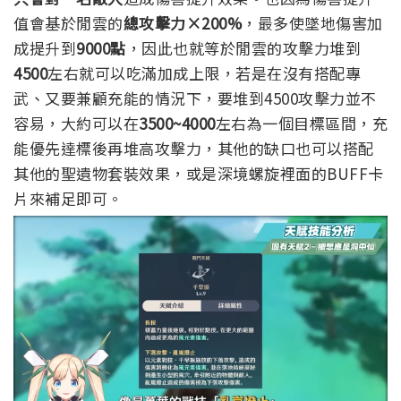
值會基於閒雲的
總攻擊力×200%
，最多使墜地傷害加
成提升到
9000點
，因此也就等於閒雲的攻擊力堆到
4500
左右就可以吃滿加成上限，若是在沒有搭配專
武、又要兼顧充能的情況下，要堆到4500攻擊力並不
容易，大約可以在
3500~4000
左右為一個目標區間，充
能優先達標後再堆高攻擊力，其他的缺口也可以搭配
其他的聖遺物套裝效果，或是深境螺旋裡面的BUFF卡
片來補足即可。