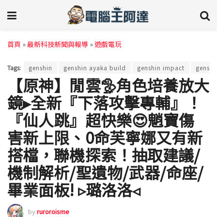
首頁
»
最新科技新聞與報導
»
遊戲電玩
Tags:
genshin
genshin ayaka build
genshin impact
genshi
【原神】閒雲🦤角色培養放大
鏡▸全新『下落攻擊專輔』！
『仙人跳』超快樂😍魈寶傷
害新上限、0命芙寧娜又有新
搭檔，聯機探索！抽取建議/
機制解析/聖遺物/武器/命座/
畢業面板! ▹璐洛洛◃
by
ruroroisme