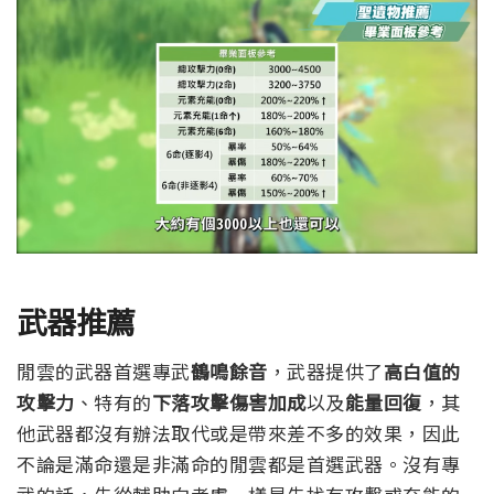
武器推薦
閒雲的武器首選專武
鶴鳴餘音
，武器提供了
高白值的
攻擊力
、特有的
下落攻擊傷害加成
以及
能量回復
，其
他武器都沒有辦法取代或是帶來差不多的效果，因此
不論是滿命還是非滿命的閒雲都是首選武器。
沒有專