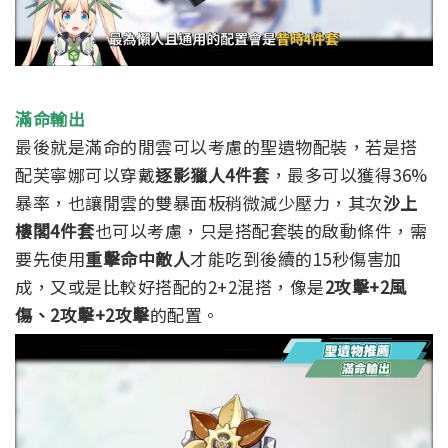
滿命輸出
最後就是滿命的閒雲可以考慮的聖遺物配裝，若是搭
配芙寧娜可以穿戴
逐影獵人4件套
，最多可以獲得36%
暴率，也讓閒雲的雙暴面板稍微減少壓力，其次
沙上
樓閣4件套
也可以考慮，只是搭配套裝的啟動條件，需
要先使用
重擊命中敵人
才能吃到後續的15秒傷害加
成，
又或是比較好搭配的2+2混搭，像是
2攻擊
+2風
傷
、2攻擊+2攻擊
的配置。