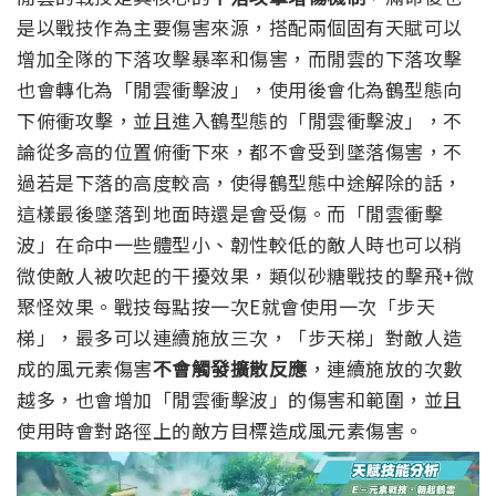
是以戰技作為主要傷害來源，搭配兩個固有天賦可以
增加全隊的下落攻擊暴率和傷害，而閒雲的下落攻擊
也會轉化為「閒雲衝擊波」，使用後會化為鶴型態向
下俯衝攻擊，並且進入鶴型態的「閒雲衝擊波」，不
論從多高的位置俯衝下來，都不會受到墜落傷害，
不
過若是下落的高度較高，使得鶴型態中途解除的話，
這樣最後墜落到地面時還是會受傷。
而「閒雲衝擊
波」在命中一些體型小、韌性較低的敵人時也可以稍
微使敵人被吹起的干擾效果，類似砂糖戰技的擊飛+微
聚怪效果。
戰技每點按一次E就會使用一次「步天
梯」，最多可以連續施放三次，「步天梯」對敵人造
成的風元素傷害
不會觸發擴散反應
，連續施放的次數
越多，也會增加「閒雲衝擊波」的傷害和範圍，並且
使用時會對路徑上的敵方目標造成風元素傷害。