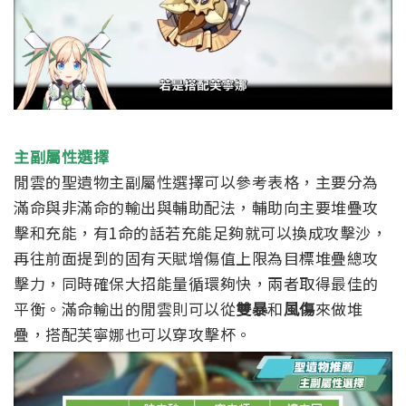
主副屬性選擇
閒雲的聖遺物主副屬性選擇可以參考表格，主要分為
滿命與非滿命的輸出與輔助配法，輔助向主要堆疊攻
擊和充能，有1命的話若充能足夠就可以換成攻擊沙，
再往前面提到的固有天賦增傷值上限為目標堆疊總攻
擊力，同時確保大招能量循環夠快，兩者取得最佳的
平衡。滿命輸出的閒雲則可以從
雙暴
和
風傷
來做堆
疊，搭配芙寧娜也可以穿攻擊杯。