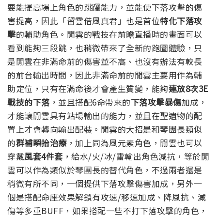
要能提高場上角色的跳躍能力，並能使下落攻擊的傷
害提高，因此「留雲借風真君」也是首位
特化下落攻
擊
的輔助角色。
閒雲的戰技在前瞻直播時的畫面可以
看到能夠三段跳，也稍微帶來了全新的跑圖體驗，只
是閒雲在非滿命前的傷害並不高、也沒有辦法有較長
的前台輸出時間，因此非滿命前的閒雲主要用作為輔
助定位，只有在滿命後才會產生質變，能夠
連放8次3E
戰技的下落
，並且搭配6命帶來的
下落攻擊暴傷
加成，
才能讓閒雲具有站場輸出的能力，並且在聖遺物的配
置上才會轉向輸出配裝。
閒雲的大招是和琴團長類似
的
群補瞬抬治療
，加上同為風元素角色，閒雲也可以
穿戴
風套4件套
，給水/火/冰/雷輸出角色減抗，等於閒
雲可以作為類似於琴團長的替代角色，不過兩者還是
稍微有所不同，一個提供下落攻擊傷害加成，另外一
個是搭配命座效果解鎖有攻速/移速加成、降風抗、減
傷等多重BUFF，如果搭配一些不打下落攻擊的角色，