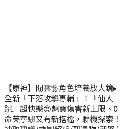
【原神】閒雲🦤角色培養放大鏡▸
全新『下落攻擊專輔』！『仙人
跳』超快樂😍魈寶傷害新上限、0
命芙寧娜又有新搭檔，聯機探索！