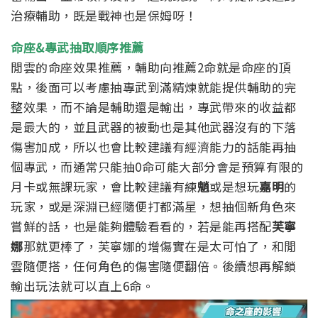
治療輔助，既是戰神也是保姆呀！
命座&專武抽取順序推薦
閒雲的命座效果推薦，輔助向推薦2命就是命座的頂
點，後面可以考慮抽專武到滿精煉就能提供輔助的完
整效果，而不論是輔助還是輸出，專武帶來的收益都
是最大的，並且武器的被動也是其他武器沒有的下落
傷害加成，所以也會比較建議有經濟能力的話能再抽
個專武，而通常只能抽0命可能大部分會是預算有限的
月卡或無課玩家，會比較建議有練
魈
或是想玩
嘉明
的
玩家，或是深淵已經隨便打都滿星，想抽個新角色來
嘗鮮的話，也是能夠體驗看看的，若是能再搭配
芙寧
娜
那就更棒了，芙寧娜的增傷實在是太可怕了，和閒
雲隨便搭，任何角色的傷害隨便翻倍。後續想再解鎖
輸出玩法就可以直上6命。