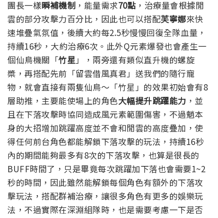
團長一樣
瞬補機制
，能量需求
70點
，治療量會根據閒
雲的部分攻擊力百分比，因此也可以搭配
芙寧娜
來快
速堆疊氣氛值，後續大約每2.5秒慢慢回復全隊血量，
持續16秒，大約治療6次。
此外Q元素爆發也會產生一
個仙鳥機關「
竹星
」，兩旁還有類似直升機的螺旋
槳，再搭配先前「留雲借風真君」送我們的隨行寵
物，就會直接有兩隻仙鳥～
「竹星」的效果初始會有8
層助推，主要能使場上的角色
大幅提升跳躍能力
，並
且在下落攻擊時協同造成風元素範圍傷害，不過魈本
身的大招增加跳躍高度並不會和閒雲的高度疊加，使
得任何前台角色都能解鎖下落攻擊的玩法，持續16秒
內的期間能夠最多有8次的下落攻擊，也算是很長的
BUFF時間了，只是畢竟每次跳躍加下落也會需要1~2
秒的時間，因此雖然能解鎖每個角色有額外的下落攻
擊玩法，搭配群補治療，讓很多角色有更多的娛樂玩
法，不過實際在深淵組隊時，也是需要考慮一下是否