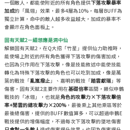
一個敵人，都能使附近的所有角色提供
下落攻擊暴率
加成
的「風翎」效果，最多4層為10%，每層BUFF為
獨立計算，命中的敵人越多收益越大，加成的暴率不
會顯示在角色面板上。
固有天賦2－細想應是洞中仙
解鎖固有天賦2，在Q大招「竹星」提供仙力助推時，
能使場上附近的所有角色獲得下落攻擊的傷害加成，
也因為只作用在下落攻擊，像是技能敘述中能使技能
轉化為特殊下落攻擊的角色也可以吃到加成，像是萬
葉的戰技「
亂嵐撥止
」、嘉明的戰技「
踏雲獻瑞
」等
傷害，
固有天賦2主要作用在
基礎倍率
區間，類似申鶴
戰技的「冰翎」，也就是
角色的攻擊力×下落攻擊倍
率+閒雲的總攻擊力×200%
，最後乘上其他乘區等於
最後總傷害，提供的BUFF數值算多，可以超過申鶴E
戰技提供的增傷幅度，不過每次下落攻擊的墜地傷害
只會對一名敵人
造成傷害提升效果。
也因為傷害提升