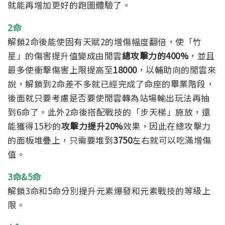
就能再增加更好的跑圖體驗了。
2命
解鎖2命後能使固有天賦2的增傷幅度翻倍，使「竹
星」的傷害提升值變成由閒雲
總攻擊力的400%
，並且
最多使衝擊傷害上限提高至
18000
，以輔助向的閒雲來
說，解鎖到2命差不多就已經完成了命座的畢業階段，
後面就只要考慮是否要使閒雲轉為站場輸出玩法再抽
到6命了。
此外2命後搭配戰技的「步天梯」施放，還
能獲得15秒的
攻擊力提升20%
效果，因此在總攻擊力
的面板堆疊上，只需要堆到
3750
左右就可以吃滿增傷
值。
3命&5命
解鎖3命和5命分別提升元素爆發和元素戰技的等級上
限。