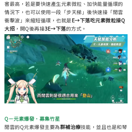
害最高，若是要快速產生元素微粒、加快能量循環的
情況下，也可以使用一段「步天梯」後快速接「閒雲
衝擊波」來縮短循環，也就是
E→下落吃元素微粒接Q
大招
，開Q後再接
3E→下落
的方式。
Q－元素爆發．募集竹星
閒雲的Q元素爆發主要為
群補治療
技能，並且也是和琴