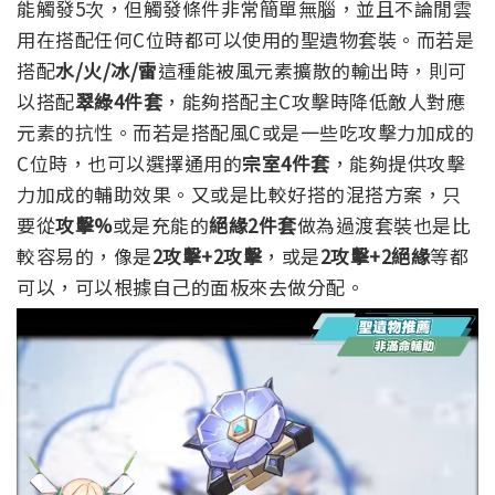
能觸發5次，但觸發條件非常簡單無腦，並且不論閒雲
用在搭配任何C位時都可以使用的聖遺物套裝。
而若是
搭配
水/火/冰/雷
這種能被風元素擴散的輸出時，則可
以搭配
翠綠4件套
，能夠搭配主C攻擊時降低敵人對應
元素的抗性。
而若是搭配風C或是一些吃攻擊力加成的
C位時，也可以選擇通用的
宗室4件套
，能夠提供攻擊
力加成的輔助效果。
又或是比較好搭的混搭方案，只
要從
攻擊%
或是充能的
絕緣2件套
做為過渡套裝也是比
較容易的，像是
2攻擊+2攻擊
，或是
2攻擊+2絕緣
等都
可以，可以根據自己的面板來去做分配。