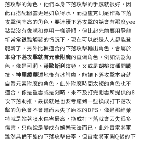
落攻擊的角色，他們本身下落攻擊的手感就很好，因
此再搭配閒雲更是如魚得水，而迪盧克則是作為下落
攻擊倍率高的角色，要連續下落攻擊的話會有那麼yee
點點沒有像魈和嘉明一樣滑順，但比起先前要用登龍
斬常常很難觸發的情況下，現在可以說是人人都能登
龍斬了，
另外比較適合的下落攻擊輸出角色，會屬於
本身下落攻擊就有元素附魔
的直傷角色，例如法器角
色，像是
可莉、萊歐斯利
這類，又或是
胡桃
這種開戰
技、
神里綾華
遁地後有冰附魔，能讓下落攻擊本身就
自帶元素附魔的角色，此外附魔時間太短的角色也不
適合，像是重雲或是刻晴，來不及打完閒雲所提供的8
次下落助推，最後就是也要考慮到一些換成打下落攻
擊的角色會不會進而丟失了原本的DPS，像是那維萊
特就是站著噴水傷害最高，換成打下落就會丟失很多
傷害，只能說是變成有娛樂玩法而已，
此外雷電將軍
雖然具備不錯的下落攻擊倍率，但雷電將軍開Q後的下