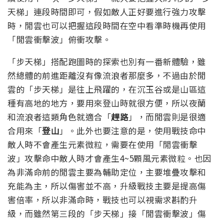
天梯」連段時間即可，假如敵人正好要進行強力攻擊
時，閒雲也可以把握這段時間在空中看準時機再使用
「閒雲衝擊波」俯衝攻擊。
「步天梯」搭配跑圖時的探索也別有一番新體驗，雖
然總體的前進距離沒有像流浪者那麼多，不過由於閒
雲的「步天梯」是往上飛躍的，在沉玉谷或是山區這
種有高地的地方，要用來登山時就很方便，所以夜蘭
和流浪者這類角色就適合「
趕路
」，而閒雲則是很適
合用來「
登山
」。
此外也要注意的是，使用戰技命中
敵人時不會產生元素微粒，需要在使用「閒雲衝擊
波」攻擊命中敵人時才會產生4~5顆風元素微粒。
也因
為非滿命前的閒雲主要為輔助定位，主要堆疊攻擊和
充能為主，所以傷害並不高，升級戰技主要是提高傷
害倍率，所以非滿命時，戰技也可以視需求斟酌升
級，而雖然第三段的「步天梯」接「閒雲衝擊波」傷