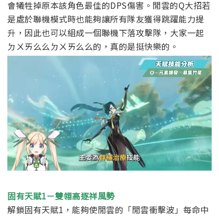
會犧牲掉原本該角色最佳的DPS傷害。
閒雲的Q大招若
是處於聯機模式時也能夠讓所有隊友獲得跳躍能力提
升，因此也可以組成一個聯機下落攻擊隊，大家一起
ㄉㄨㄞ么么ㄉㄨㄞ么么的，真的是挺快樂的。
固有天賦1－雙翎高逐祥風勢
解鎖固有天賦1，能夠使閒雲的「閒雲衝擊波」每命中