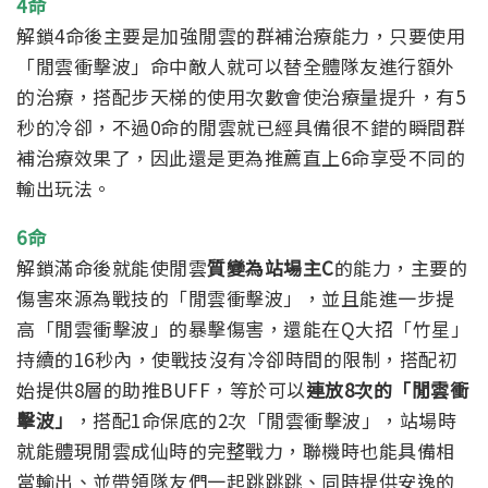
4命
解鎖4命後主要是加強閒雲的群補治療能力，只要使用
「閒雲衝擊波」命中敵人就可以替全體隊友進行額外
的治療，搭配步天梯的使用次數會使治療量提升，有5
秒的冷卻，不過0命的閒雲就已經具備很不錯的瞬間群
補治療效果了，因此還是更為推薦直上6命享受不同的
輸出玩法。
6命
解鎖滿命後就能使閒雲
質變為站場主C
的能力，主要的
傷害來源為戰技的「閒雲衝擊波」，並且能進一步提
高「閒雲衝擊波」的暴擊傷害，還能在Q大招「竹星」
持續的16秒內，使戰技沒有冷卻時間的限制，搭配初
始提供8層的助推BUFF，等於可以
連放8次的「閒雲衝
擊波」
，搭配1命保底的2次「閒雲衝擊波」，站場時
就能體現閒雲成仙時的完整戰力，聯機時也能具備相
當輸出、並帶領隊友們一起跳跳跳、同時提供安逸的