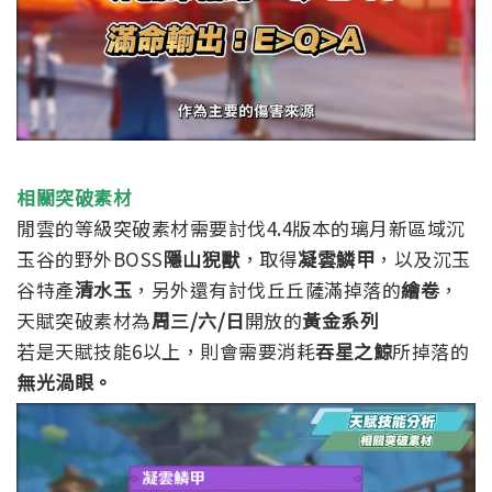
相關突破素材
閒雲的等級突破素材需要討伐4.4版本的璃月新區域沉
玉谷的野外BOSS
隱山猊獸
，取得
凝雲鱗甲
，以及沉玉
谷特產
清水玉
，
另外還有討伐丘丘薩滿掉落的
繪卷
，
天賦突破素材為
周三/六/日
開放的
黃金系列
若是天賦技能6以上，則會需要消耗
吞星之鯨
所掉落的
無光渦眼。