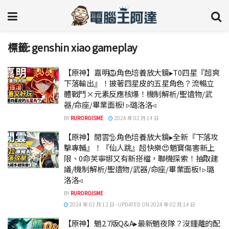
標籤:
genshin xiao gameplay
【原神】嘉明🦁角色培養放大鏡▸T0四星『超爽
下落輸出』！披著四星皮的五星角色？流暢立
體戰鬥×元素反應核爆！機制解析/聖遺物/武
器/命座/畢業面板! ▹璐洛洛◃
BY
RUROROISME
2024 年 02 月 14 日
【原神】閒雲🦤角色培養放大鏡▸全新『下落攻
擊專輔』！『仙人跳』超快樂😍魈寶傷害新上
限、0命芙寧娜又有新搭檔，聯機探索！抽取建
議/機制解析/聖遺物/武器/命座/畢業面板! ▹璐
洛洛◃
BY
RUROROISME
2024 年 02 月 12 日 - UPDATED ON 2024 年 02 月 14 日
【原神】魈2.7版Q&A▸最新魈夜隊？沒鍾離的配