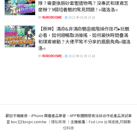
隊？需要換辰砂套聖遺物嗎？沒專武和璞鳶怎
麼辦？9個培養魈的常見問題！▹璐洛洛◃
BY
RUROROISME
2022 年 06 月 25 日
【原神】滿命&非滿命魈👺進階操作技巧▸玩魈
必看，如何順暢取消後搖、如何最快時間疊滿
和璞鳶被動？大佬平常不分享的眉眉角角▹璐洛
洛◃
BY
RUROROISME
2022 年 02 月 15 日
歡迎手機廠商、iPhone 周邊產品業者、APP軟體開發商洽談合作或產品測試事
宜 koc
kocpc.com.tw ｜
隱私政策
｜主機維護：
Fast Line 台灣速連
,
阿腸數
位科技