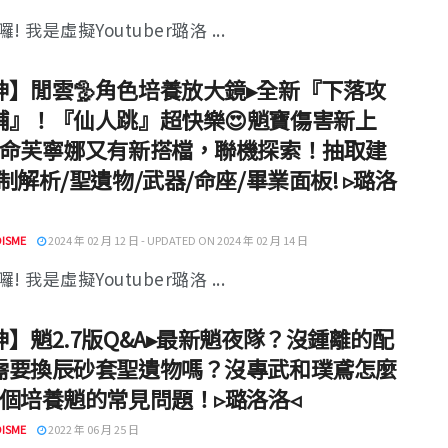
! 我是虛擬Youtuber璐洛 ...
神】閒雲🦤角色培養放大鏡▸全新『下落攻
輔』！『仙人跳』超快樂😍魈寶傷害新上
0命芙寧娜又有新搭檔，聯機探索！抽取建
制解析/聖遺物/武器/命座/畢業面板! ▹璐洛
ISME
2024 年 02 月 12 日 - UPDATED ON 2024 年 02 月 14 日
! 我是虛擬Youtuber璐洛 ...
神】魈2.7版Q&A▸最新魈夜隊？沒鍾離的配
需要換辰砂套聖遺物嗎？沒專武和璞鳶怎麼
9個培養魈的常見問題！▹璐洛洛◃
ISME
2022 年 06 月 25 日