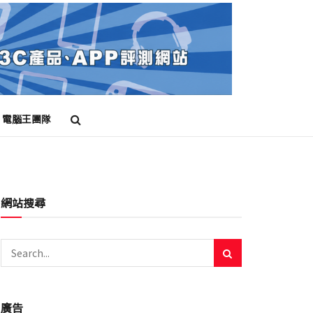
電腦王團隊
網站搜尋
廣告