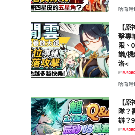
哈囉哈囉
【原
擊專
限、
議/機
洛◃
BY
RURORO
哈囉哈囉
【原
隊？
辦？
BY
RURORO