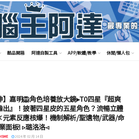
酷品開箱
阿達自製工具
APP/軟體/教學
休閒/懶人包
神】嘉明🦁角色培養放大鏡▸T0四星『超爽
輸出』！披著四星皮的五星角色？流暢立體
×元素反應核爆！機制解析/聖遺物/武器/命
業面板! ▹璐洛洛◃
ISME
2024 年 02 月 14 日