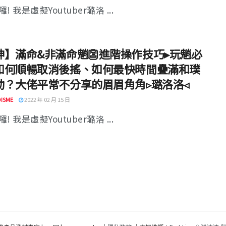
! 我是虛擬Youtuber璐洛 ...
神】滿命&非滿命魈👺進階操作技巧▸玩魈必
如何順暢取消後搖、如何最快時間疊滿和璞
動？大佬平常不分享的眉眉角角▹璐洛洛◃
ISME
2022 年 02 月 15 日
! 我是虛擬Youtuber璐洛 ...