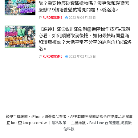
隊？需要換辰砂套聖遺物嗎？沒專武和璞鳶怎
麼辦？9個培養魈的常見問題！▹璐洛洛◃
BY
RUROROISME
2022 年 06 月 25 日
【原神】滿命&非滿命魈👺進階操作技巧▸玩魈
必看，如何順暢取消後搖、如何最快時間疊滿
和璞鳶被動？大佬平常不分享的眉眉角角▹璐洛
洛◃
BY
RUROROISME
2022 年 02 月 15 日
歡迎手機廠商、iPhone 周邊產品業者、APP軟體開發商洽談合作或產品測試事
宜 koc
kocpc.com.tw ｜
隱私政策
｜主機維護：
Fast Line 台灣速連
,
阿腸數
位科技