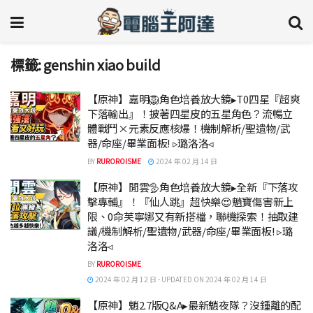
標籤:
genshin xiao build
【原神】嘉明🦁角色培養放大鏡▸T0四星『超爽
下落輸出』！披著四星皮的五星角色？流暢立
體戰鬥×元素反應核爆！機制解析/聖遺物/武
器/命座/畢業面板! ▹璐洛洛◃
BY
RUROROISME
2024 年 02 月 14 日
【原神】閒雲🦤角色培養放大鏡▸全新『下落攻
擊專輔』！『仙人跳』超快樂😍魈寶傷害新上
限、0命芙寧娜又有新搭檔，聯機探索！抽取建
議/機制解析/聖遺物/武器/命座/畢業面板! ▹璐
洛洛◃
BY
RUROROISME
2024 年 02 月 12 日 - UPDATED ON 2024 年 02 月 14 日
【原神】魈2.7版Q&A▸最新魈夜隊？沒鍾離的配