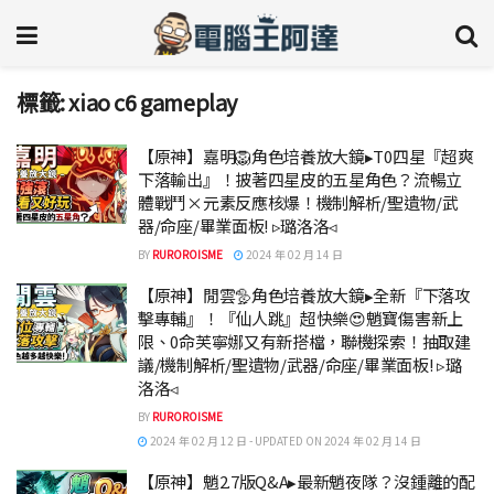
標籤:
xiao c6 gameplay
【原神】嘉明🦁角色培養放大鏡▸T0四星『超爽
下落輸出』！披著四星皮的五星角色？流暢立
體戰鬥×元素反應核爆！機制解析/聖遺物/武
器/命座/畢業面板! ▹璐洛洛◃
BY
RUROROISME
2024 年 02 月 14 日
【原神】閒雲🦤角色培養放大鏡▸全新『下落攻
擊專輔』！『仙人跳』超快樂😍魈寶傷害新上
限、0命芙寧娜又有新搭檔，聯機探索！抽取建
議/機制解析/聖遺物/武器/命座/畢業面板! ▹璐
洛洛◃
BY
RUROROISME
2024 年 02 月 12 日 - UPDATED ON 2024 年 02 月 14 日
【原神】魈2.7版Q&A▸最新魈夜隊？沒鍾離的配