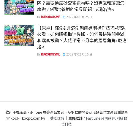
隊？需要換辰砂套聖遺物嗎？沒專武和璞鳶怎
麼辦？9個培養魈的常見問題！▹璐洛洛◃
BY
RUROROISME
2022 年 06 月 25 日
【原神】滿命&非滿命魈👺進階操作技巧▸玩魈
必看，如何順暢取消後搖、如何最快時間疊滿
和璞鳶被動？大佬平常不分享的眉眉角角▹璐洛
洛◃
BY
RUROROISME
2022 年 02 月 15 日
歡迎手機廠商、iPhone 周邊產品業者、APP軟體開發商洽談合作或產品測試事
宜 koc
kocpc.com.tw ｜
隱私政策
｜主機維護：
Fast Line 台灣速連
,
阿腸數
位科技