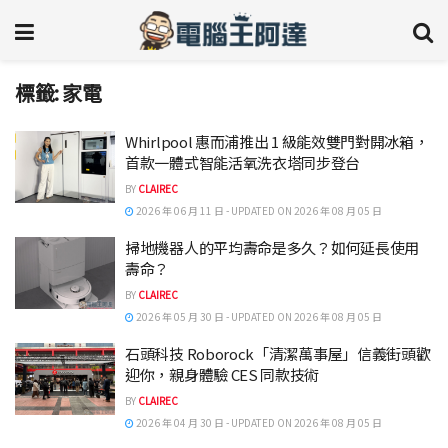
標籤:
家電
Whirlpool 惠而浦推出 1 級能效雙門對開冰箱，
首款一體式智能活氧洗衣塔同步登台
BY
CLAIREC
2026 年 06 月 11 日 - UPDATED ON 2026 年 08 月 05 日
掃地機器人的平均壽命是多久？如何延長使用
壽命？
BY
CLAIREC
2026 年 05 月 30 日 - UPDATED ON 2026 年 08 月 05 日
石頭科技 Roborock「清潔萬事屋」信義街頭歡
迎你，親身體驗 CES 同款技術
BY
CLAIREC
2026 年 04 月 30 日 - UPDATED ON 2026 年 08 月 05 日