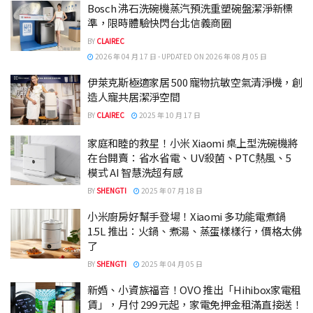
Bosch 沸石洗碗機蒸汽預洗重塑碗盤潔淨新標
準，限時體驗快閃台北信義商圈
BY
CLAIREC
2026 年 04 月 17 日 - UPDATED ON 2026 年 08 月 05 日
伊萊克斯極適家居 500 寵物抗敏空氣清淨機，創
造人寵共居潔淨空間
BY
CLAIREC
2025 年 10 月 17 日
家庭和睦的救星！小米 Xiaomi 桌上型洗碗機將
在台開賣：省水省電、UV殺菌、PTC熱風、5
模式 AI 智慧洗超有感
BY
SHENGTI
2025 年 07 月 18 日
小米廚房好幫手登場！Xiaomi 多功能電煮鍋
1.5L 推出：火鍋、煮湯、蒸蛋樣樣行，價格太佛
了
BY
SHENGTI
2025 年 04 月 05 日
新婚、小資族福音！OVO 推出「Hihibox家電租
賃」，月付 299 元起，家電免押金租滿直接送！