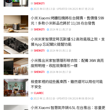
BY
SHENGTI
2025 年 03 月 13 日 - UPDATED ON 2025 年 07 月 25 日
小米 Xiaomi 烤麵包機將在台開賣，售價僅 599
元！多款小米新品也將於 11/28 在台發售
BY
SHENGTI
2024 年 11 月 27 日
小米米家智慧定時瓦斯爐 S2 高效能版上架，支
援 App 忘記關火提醒功能
BY
SHENGTI
2024 年 05 月 11 日
小米推出米家智慧隱形晾衣架：配備 36W 高亮
度照明燈，收起就像隱形一樣
BY
SHENGTI
2024 年 04 月 17 日
檢查家裡的這些舊東西，雖然還可以用但可能
不安全
BY
CLAIREC
2023 年 11 月 02 日 - UPDATED ON 2026 年 08 月 04 日
小米 Xiaomi 智慧氣炸鍋 6.5L 在台推出：容量更