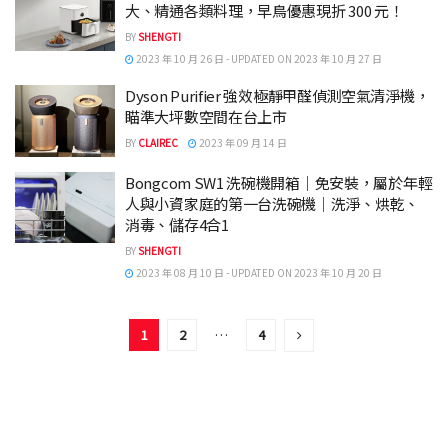
大、精通各類料理，早鳥優惠現折 300 元！
BY
SHENGTI
2023 年 10 月 26 日 - UPDATED ON 2023 年 10 月 27 日
Dyson Purifier 強效極靜甲醛偵測空氣清淨機，
瞄準大坪數空間在台上市
BY
CLAIREC
2023 年 09 月 14 日
Bongcom SW1 洗碗機開箱｜免安裝，屬於年輕
人與小資家庭的第一台洗碗機｜洗淨、烘乾、
消毒、儲存4合1
BY
SHENGTI
2023 年 08 月 10 日 - UPDATED ON 2023 年 10 月 20 日
1
2
…
4