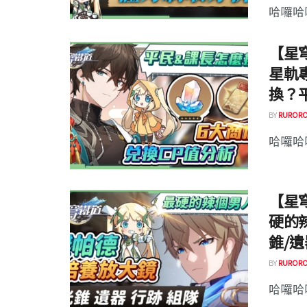
哈囉哈囉
【星穹
星軌
換？
BY
RURORO
哈囉哈囉
【星穹
硬的
錐/遺
BY
RURORO
哈囉哈囉