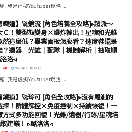
! 我是虛擬Youtuber璐洛 ...
鐵道】🚀鏡流 [角色培養全攻略]▸超派～
大Ｃ！雙型態變身×爆炸輸出！星魂和光錐
竟然這麼低？畢業面板怎麼看？速度鞋還是
鞋？遺器｜光錐｜配隊｜機制解析｜抽取順
璐洛洛◃
ISME
2023 年 10 月 14 日
! 我是虛擬Youtuber璐洛 ...
鐵道】🚀玲可 [角色全攻略]▸沒有羅剎的
選擇！群體解控×免疫控制×持續恢復！一
療方式多功能回復！光錐/遺器/行跡/星魂培
取建議！ ▹璐洛洛◃