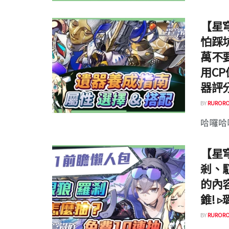
【星穹
怕踩
萬不
用C
器評分
BY
RURORO
哈囉哈囉
【星穹
剎、
的內
錐! 
BY
RURORO