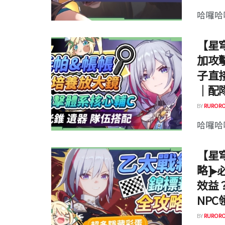
哈囉哈囉
【星穹
加攻
子直
｜配
BY
RURORO
哈囉哈囉
【星
略]
效益
NPC
BY
RURORO