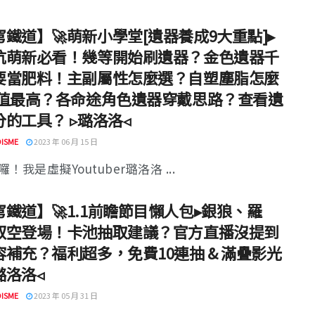
鐵道】🚀萌新小學堂[遺器養成9大重點]▸
坑萌新必看！幾等開始刷遺器？金色遺器千
要當肥料！主副屬性怎麼選？自塑塵脂怎麼
P值最高？各命途角色遺器穿戴思路？查看遺
的工具？ ▹璐洛洛◃
ISME
2023 年 06 月 15 日
！我是虛擬Youtuber璐洛洛 ...
鐵道】🚀1.1前瞻節目懶人包▸銀狼、羅
馭空登場！卡池抽取建議？官方直播沒提到
容補充？福利超多，免費10連抽 & 滿疊影光
▹璐洛洛◃
ISME
2023 年 05 月 31 日