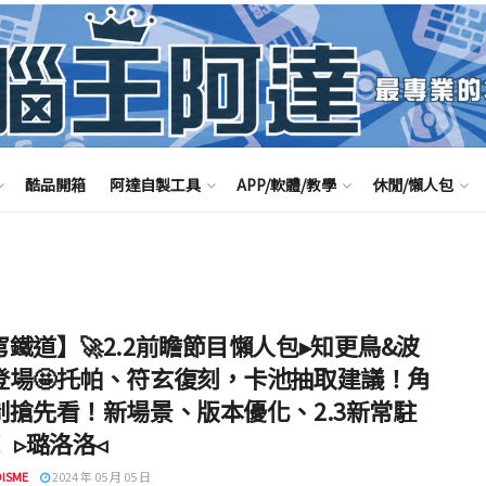
酷品開箱
阿達自製工具
APP/軟體/教學
休閒/懶人包
鐵道】🚀2.2前瞻節目懶人包▸知更鳥&波
登場🤩托帕、符玄復刻，卡池抽取建議！角
制搶先看！新場景、版本優化、2.3新常駐
 ▹璐洛洛◃
ISME
2024 年 05 月 05 日