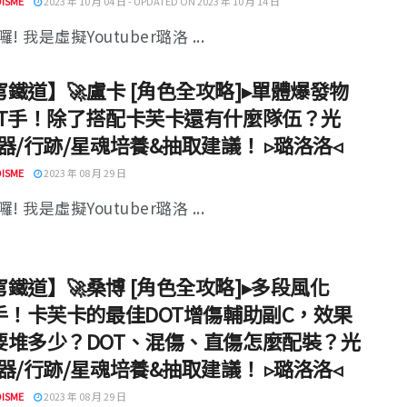
ISME
2023 年 10 月 04 日 - UPDATED ON 2023 年 10 月 14 日
! 我是虛擬Youtuber璐洛 ...
鐵道】🚀盧卡 [角色全攻略]▸單體爆發物
OT手！除了搭配卡芙卡還有什麼隊伍？光
器/行跡/星魂培養&抽取建議！ ▹璐洛洛◃
ISME
2023 年 08 月 29 日
! 我是虛擬Youtuber璐洛 ...
鐵道】🚀桑博 [角色全攻略]▸多段風化
T手！卡芙卡的最佳DOT增傷輔助副C，效果
要堆多少？DOT、混傷、直傷怎麼配裝？光
器/行跡/星魂培養&抽取建議！ ▹璐洛洛◃
ISME
2023 年 08 月 29 日