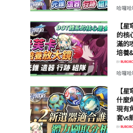
哈囉哈囉
【星穹
的核
滿的
培養&
BY
RURORO
哈囉哈囉
【星穹
什麼
現有
套vs
BY
RURORO