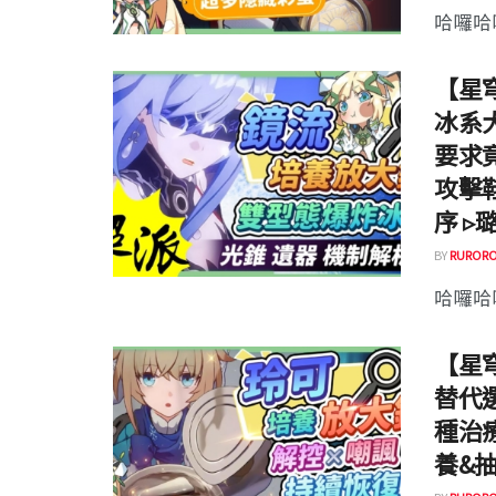
哈囉哈囉
【星穹
冰系
要求
攻擊
序 ▹
BY
RURORO
哈囉哈囉
【星穹
替代
種治
養&抽