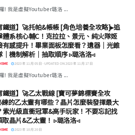
! 我是虛擬Youtuber璐洛 ...
鐵道】🚀托帕&帳帳 [角色培養全攻略]▸追
擊體系核心輔C！克拉拉、景元、純火隊姬
接有感提升！畢業面板怎麼看？遺器｜光錐
隊｜機制解析｜抽取順序 ▹璐洛洛◃
ISME
2023 年 11 月 05 日 - UPDATED ON 2023 年 11 月 17 日
! 我是虛擬Youtuber璐洛 ...
穹鐵道】🚀乙太戰線 [寶可夢錦標賽全攻
▸必練的乙太靈有哪些？晶片怎麼裝發揮最大
？紫光級直衝冠軍&高手玩家！不要忘記找
領取晶片&乙太靈！ ▹璐洛洛◃
ISME
2023 年 10 月 20 日