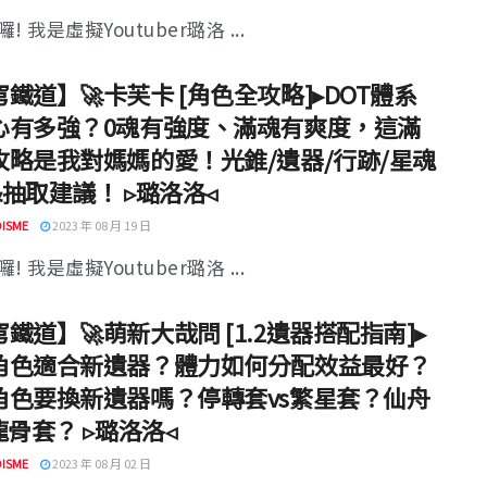
! 我是虛擬Youtuber璐洛 ...
鐵道】🚀卡芙卡 [角色全攻略]▸DOT體系
心有多強？0魂有強度、滿魂有爽度，這滿
攻略是我對媽媽的愛！光錐/遺器/行跡/星魂
抽取建議！ ▹璐洛洛◃
ISME
2023 年 08 月 19 日
! 我是虛擬Youtuber璐洛 ...
鐵道】🚀萌新大哉問 [1.2遺器搭配指南]▸
角色適合新遺器？體力如何分配效益最好？
角色要換新遺器嗎？停轉套vs繁星套？仙舟
龍骨套？ ▹璐洛洛◃
ISME
2023 年 08 月 02 日