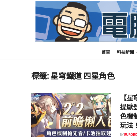
首頁
科技新聞
標籤:
星穹鐵道 四星角色
【星穹
提歐
色機
玩法！
BY
RURORO