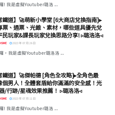
! 我是虛擬Youtuber璐洛 ...
鐵道】🚀萌新小學堂 [6大商店兌換指南]▸
專票、通票、光錐、素材，哪些道具優先兌
平民玩家&課長玩家兌換思路分享! ▹璐洛洛◃
ISME
2023 年 07 月 26 日
，我是虛擬Youtuber璐洛洛 ...
鐵道】🚀傑帕德 [角色全攻略]▸全角色最
辣個男人！全體套盾給你滿滿的安全感！光
器/行跡/星魂效果推薦！ ▹璐洛洛◃
ISME
2023 年 07 月 11 日
! 我是虛擬Youtuber璐洛 ...