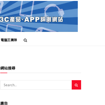
電腦王團隊
網站搜尋
廣告