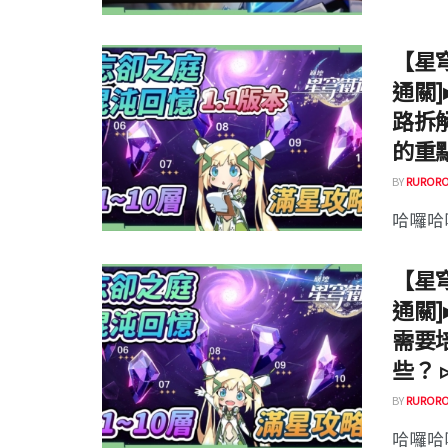
【星穹
通關
路拆
的重
BY
RURORO
哈囉哈囉
【星穹
通關
需要
些？ 
BY
RURORO
哈囉哈囉