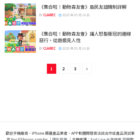
《集合啦！動物森友會》島民友誼機制詳解
BY
CLAIREC
2020 年 05 月 14 日
《集合啦！動物森友會》讓人怒髮衝冠的連線
惡行，從遊戲見人性
BY
CLAIREC
2020 年 05 月 14 日
1
2
3
歡迎手機廠商、iPhone 周邊產品業者、APP軟體開發商洽談合作或產品測試事
宜 koc
kocpc.com.tw ｜
隱私政策
｜主機維護：
Fast Line 台灣速連
,
阿腸數