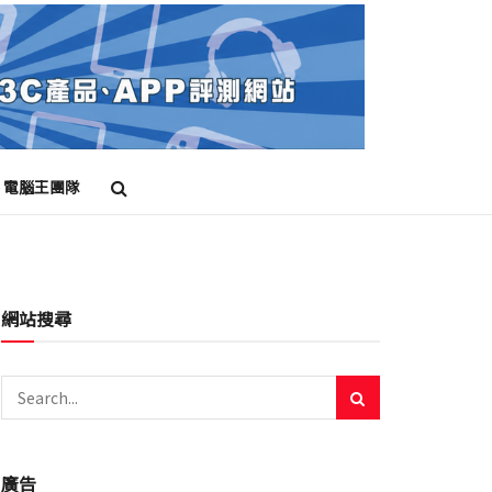
電腦王團隊
網站搜尋
廣告