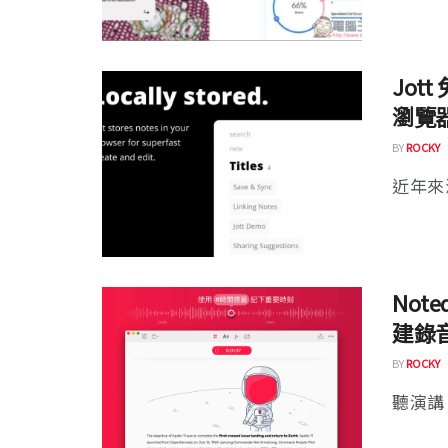
Jo
瀏覽
BY
ROCKY
近年來
Not
建錄
BY
ROCKY
聽演講