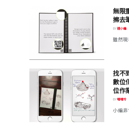
無限重
擦去
BY
達小編
雖然現
找不
數位化
位作
BY
嘻嘻兮
小編非